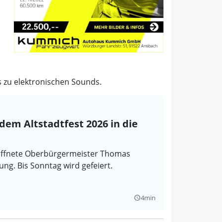
s zu elektronischen Sounds.
em Altstadtfest 2026 in die
röffnete Oberbürgermeister Thomas
ung. Bis Sonntag wird gefeiert.
4min
query_builder