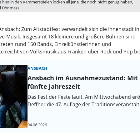
ie hier in den Kammerspielen locken all jene, die noch nicht genug haben,
el Dönmez)
sbach: Zum Altstadtfest verwandelt sich die Innenstadt in
ive-Musik. Insgesamt 18 kleinere und größere Bühnen sind
 treten rund 150 Bands, Einzelkünstlerinnen und
ette reicht von Volksmusik aus Franken über Rock und Pop bi
ANSBACH
Ansbach im Ausnahmezustand: Mit d
fünfte Jahreszeit
Das Fest der Feste läuft. Am Mittwochabend e
Deffner die 47. Auflage der Traditionsveranstalt
04.06.2026