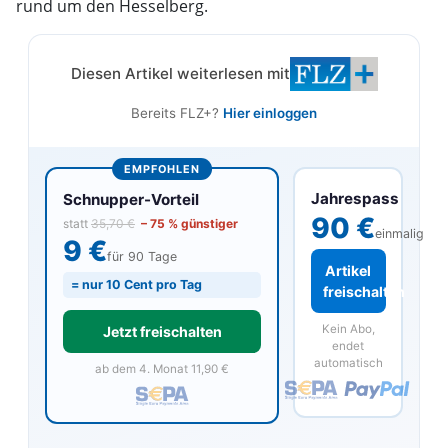
rund um den Hesselberg.
Diesen Artikel weiterlesen mit
Bereits FLZ+?
Hier einloggen
EMPFOHLEN
Jahrespass
Schnupper-Vorteil
90 €
statt
35,70 €
– 75 % günstiger
einmalig
9 €
für 90 Tage
Artikel
= nur 10 Cent pro Tag
freischalten
Kein Abo,
Jetzt freischalten
endet
automatisch
ab dem 4. Monat 11,90 €