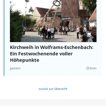
Kirchweih in Wolframs-Eschenbach:
Ein Festwochenende voller
Höhepunkte
gestern
3min
query_builder
zurück zur Übersicht