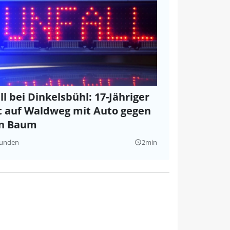
ll bei Dinkelsbühl: 17-Jähriger
t auf Waldweg mit Auto gegen
en Baum
tunden
2min
query_builder