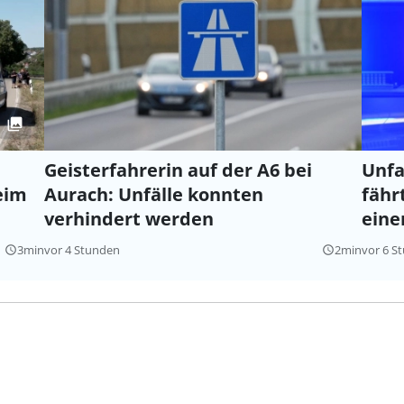
Geisterfahrerin auf der A6 bei
Unfa
eim
Aurach: Unfälle konnten
fähr
verhindert werden
ein
3min
vor 4 Stunden
2min
vor 6 S
query_builder
query_builder