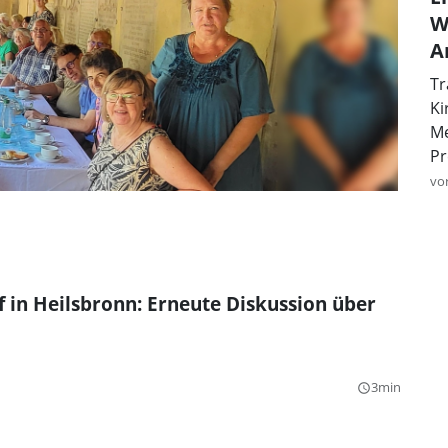
W
A
Tr
Ki
Me
Pr
vo
in Heilsbronn: Erneute Diskussion über
3min
query_builder