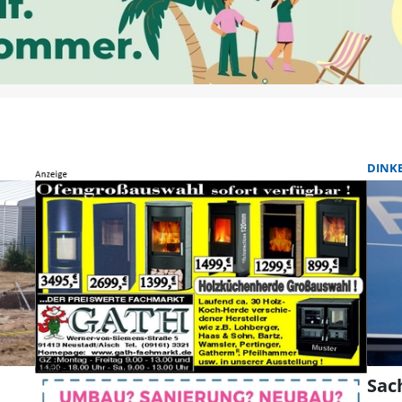
DINK
Sac