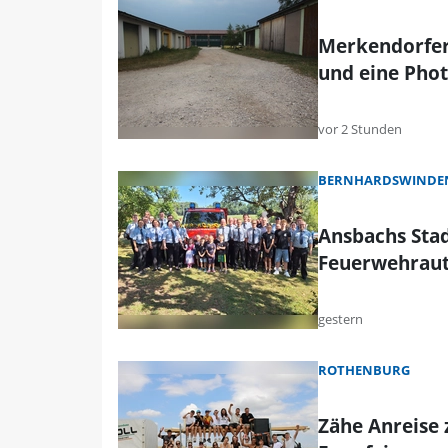
Merkendorfer
und eine Phot
vor 2 Stunden
BERNHARDSWINDEN
Ansbachs Stad
Feuerwehrau
gestern
ROTHENBURG
Zähe Anreise 