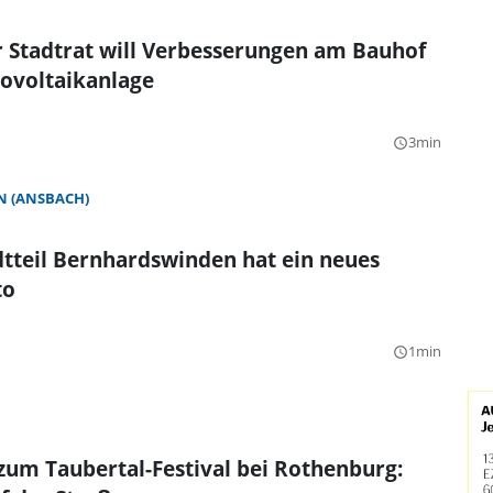
 Stadtrat will Verbesserungen am Bauhof
ovoltaikanlage
3min
query_builder
 (ANSBACH)
tteil Bernhardswinden hat ein neues
to
1min
query_builder
zum Taubertal-Festival bei Rothenburg: