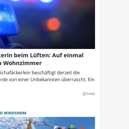
erin beim Lüften: Auf einmal
im Wohnzimmer
hafäckerlein beschäftigt derzeit die
urde von einer Unbekannten überrascht. Ein
1min
query_builder
D WINDSHEIM