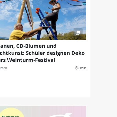
lanen, CD-Blumen und
ichtkunst: Schüler designen Deko
ürs Weinturm-Festival
stern
6min
query_builder