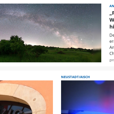
A
„
W
h
De
er
An
Ch
ge
NEUSTADT/AISCH