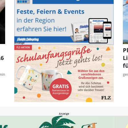
P
A6
L
f
min
ge