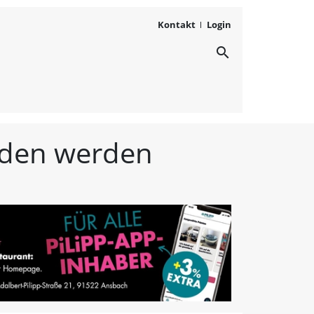
Kontakt
Login
search
ichten aus Westmittelfr
unden werden