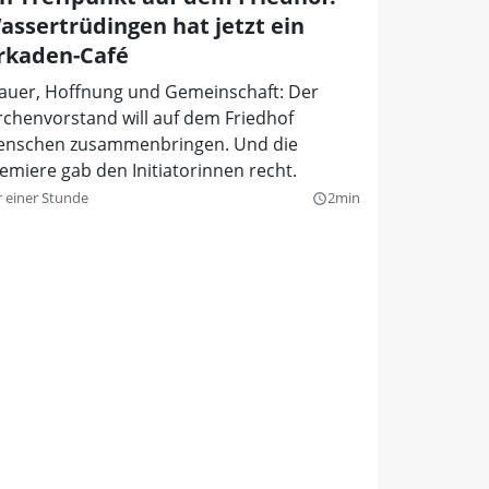
assertrüdingen hat jetzt ein
rkaden-Café
auer, Hoffnung und Gemeinschaft: Der
rchenvorstand will auf dem Friedhof
nschen zusammenbringen. Und die
emiere gab den Initiatorinnen recht.
r einer Stunde
2min
query_builder