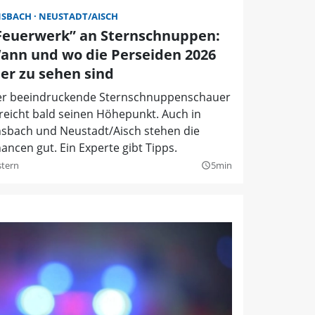
NSBACH
NEUSTADT/AISCH
Feuerwerk” an Sternschnuppen:
ann und wo die Perseiden 2026
ier zu sehen sind
r beeindruckende Sternschnuppenschauer
reicht bald seinen Höhepunkt. Auch in
sbach und Neustadt/Aisch stehen die
ancen gut. Ein Experte gibt Tipps.
stern
5min
query_builder