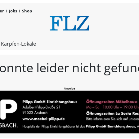
er
Jobs
Shop
FLZ – Nachr
 Karpfen-Lokale
konnte leider nicht gef