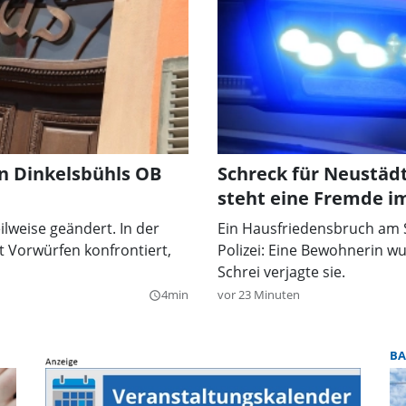
n Dinkelsbühls OB
Schreck für Neustädt
steht eine Fremde 
lweise geändert. In der
Ein Hausfriedensbruch am Sc
t Vorwürfen konfrontiert,
Polizei: Eine Bewohnerin w
Schrei verjagte sie.
4min
vor 23 Minuten
query_builder
BA