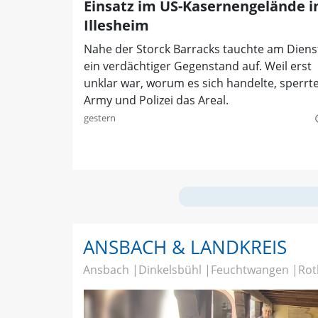
Einsatz im US-Kasernengelände i
Illesheim
Nahe der Storck Barracks tauchte am Diens
ein verdächtiger Gegenstand auf. Weil erst
unklar war, worum es sich handelte, sperrt
Army und Polizei das Areal.
gestern
quer
ANSBACH & LANDKREIS
Ansbach
Dinkelsbühl
Feuchtwangen
Rot