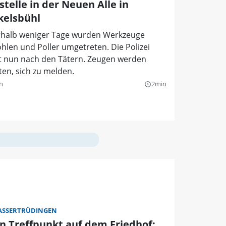
telle in der Neuen Alle in
kelsbühl
rhalb weniger Tage wurden Werkzeuge
hlen und Poller umgetreten. Die Polizei
t nun nach den Tätern. Zeugen werden
en, sich zu melden.
n
2min
query_builder
SSERTRÜDINGEN
in Treffpunkt auf dem Friedhof: