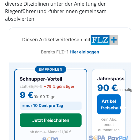
diverse Disziplinen unter der Anleitung der
Riegenführer und -führerinnen gemeinsam
absolvierten.
Diesen Artikel weiterlesen mit
Bereits FLZ+?
Hier einloggen
EMPFOHLEN
Jahrespass
Schnupper-Vorteil
90 €
statt
35,70 €
– 75 % günstiger
einmalig
9 €
für 90 Tage
Artikel
= nur 10 Cent pro Tag
freischalten
Kein Abo,
Jetzt freischalten
endet
automatisch
ab dem 4. Monat 11,90 €