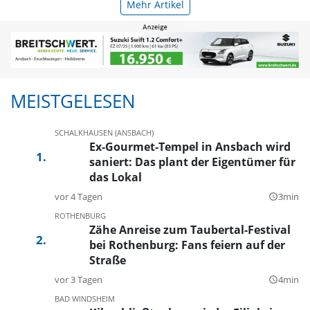
Mehr Artikel
MEISTGELESEN
SCHALKHAUSEN (ANSBACH)
Ex-Gourmet-Tempel in Ansbach wird
saniert: Das plant der Eigentümer für
das Lokal
vor 4 Tagen
3min
query_builder
ROTHENBURG
Zähe Anreise zum Taubertal-Festival
bei Rothenburg: Fans feiern auf der
Straße
vor 3 Tagen
4min
query_builder
BAD WINDSHEIM