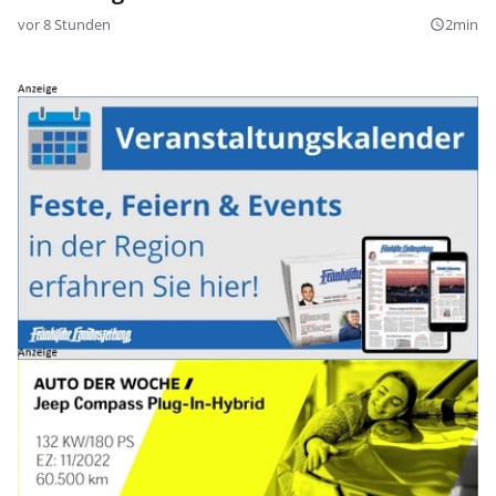
vor 8 Stunden
2min
query_builder