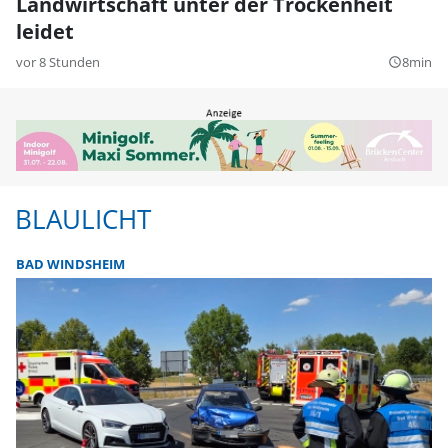
Landwirtschaft unter der Trockenheit
leidet
vor 8 Stunden
8min
query_builder
BLAULICHT
BAD WINDSHEIM