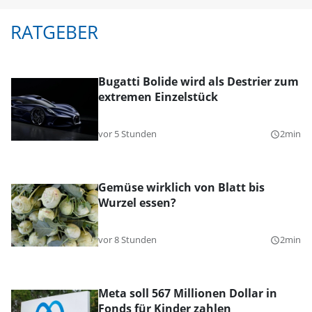
RATGEBER
Bugatti Bolide wird als Destrier zum
extremen Einzelstück
vor 5 Stunden
2min
query_builder
Gemüse wirklich von Blatt bis
Wurzel essen?
vor 8 Stunden
2min
query_builder
Meta soll 567 Millionen Dollar in
Fonds für Kinder zahlen