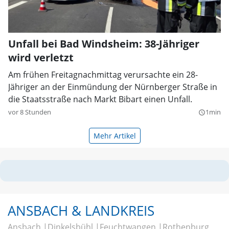
Unfall bei Bad Windsheim: 38-Jähriger
wird verletzt
Am frühen Freitagnachmittag verursachte ein 28-
Jähriger an der Einmündung der Nürnberger Straße in
die Staatsstraße nach Markt Bibart einen Unfall.
vor 8 Stunden
1min
query_builder
Mehr Artikel
ANSBACH & LANDKREIS
Ansbach
Dinkelsbühl
Feuchtwangen
Rothenburg