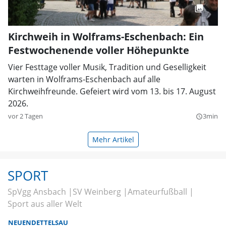
Kirchweih in Wolframs-Eschenbach: Ein
Festwochenende voller Höhepunkte
Vier Festtage voller Musik, Tradition und Geselligkeit
warten in Wolframs-Eschenbach auf alle
Kirchweihfreunde. Gefeiert wird vom 13. bis 17. August
2026.
vor 2 Tagen
3min
query_builder
Mehr Artikel
SPORT
SpVgg Ansbach
SV Weinberg
Amateurfußball
Sport aus aller Welt
NEUENDETTELSAU