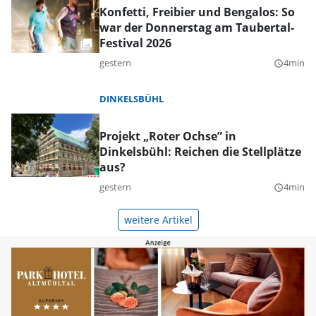
Konfetti, Freibier und Bengalos: So
war der Donnerstag am Taubertal-
Festival 2026
gestern
4min
query_builder
DINKELSBÜHL
Projekt „Roter Ochse” in
Dinkelsbühl: Reichen die Stellplätze
aus?
gestern
4min
query_builder
weitere Artikel