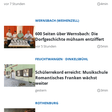
vor 7 Stunden
4min
query_builder
WERNSBACH (WEIHENZELL)
600 Seiten über Wernsbach: Die
Dorfgeschichte mühsam entziffert
vor 5 Stunden
5min
query_builder
FEUCHTWANGEN
DINKELSBÜHL
Schülerrekord erreicht: Musikschule
Romantisches Franken wächst
weiter
gestern
3min
query_builder
ROTHENBURG