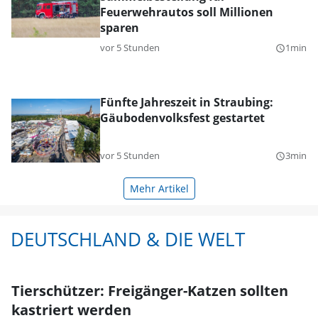
Feuerwehrautos soll Millionen
sparen
vor 5 Stunden
1min
query_builder
Fünfte Jahreszeit in Straubing:
Gäubodenvolksfest gestartet
vor 5 Stunden
3min
query_builder
Mehr Artikel
DEUTSCHLAND & DIE WELT
Tierschützer: Freigänger-Katzen sollten
kastriert werden