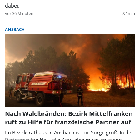
dabei.
vor 36 Minuten
1min
query_builder
ANSBACH
Nach Waldbränden: Bezirk Mittelfranken
ruft zu Hilfe für französische Partner auf
Im Bezirksrathaus in Ansbach ist die Sorge groß: In der
Partnerregion Nouvelle-Aquitaine mussten schon