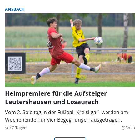
ANSBACH
Heimpremiere für die Aufsteiger
Leutershausen und Losaurach
Vom 2. Spieltag in der Fußball-Kreisliga 1 werden am
Wochenende nur vier Begegnungen ausgetragen.
vor 2 Tagen
3min
query_builder