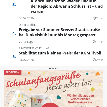
Kik schließt schon wieder Filiale in
der Region: Ab wann Schluss ist – und
warum
30.07.2026
2min
query_builder
DINKELSBÜHL
Freigabe vor Summer Breeze: Staatsstraße
bei Dinkelsbühl nur bis Montag gesperrt
vor 2 Tagen
1min
query_builder
PR-VERÖFFENTLICHUNG
Stabilität zum kleinen Preis: der KGM Tivoli
31.07.2026
2min
query_builder