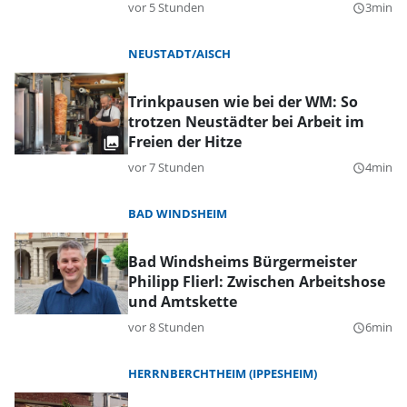
vor 5 Stunden
3min
query_builder
NEUSTADT/AISCH
Trinkpausen wie bei der WM: So
trotzen Neustädter bei Arbeit im
Freien der Hitze
vor 7 Stunden
4min
query_builder
BAD WINDSHEIM
Bad Windsheims Bürgermeister
Philipp Flierl: Zwischen Arbeitshose
und Amtskette
vor 8 Stunden
6min
query_builder
HERRNBERCHTHEIM (IPPESHEIM)