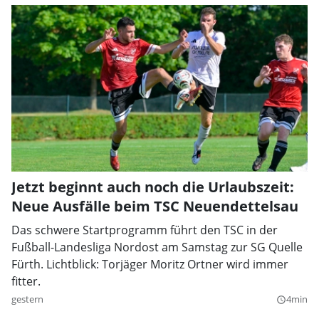
Jetzt beginnt auch noch die Urlaubszeit:
Neue Ausfälle beim TSC Neuendettelsau
Das schwere Startprogramm führt den TSC in der
Fußball-Landesliga Nordost am Samstag zur SG Quelle
Fürth. Lichtblick: Torjäger Moritz Ortner wird immer
fitter.
gestern
4min
query_builder