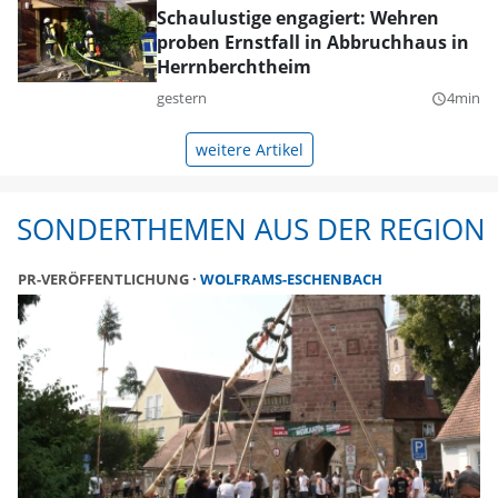
Schaulustige engagiert: Wehren
proben Ernstfall in Abbruchhaus in
Herrnberchtheim
gestern
4min
query_builder
weitere Artikel
SONDERTHEMEN AUS DER REGION
PR-VERÖFFENTLICHUNG
WOLFRAMS-ESCHENBACH