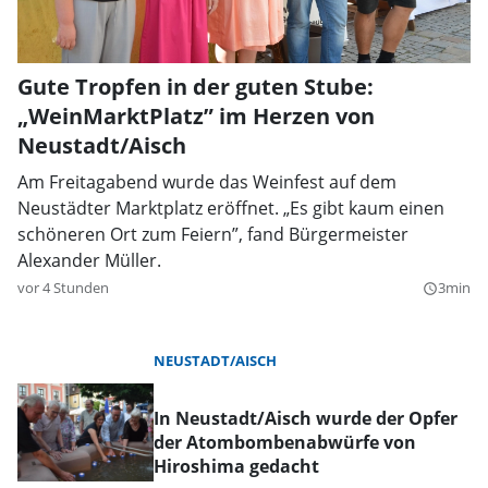
Gute Tropfen in der guten Stube:
„WeinMarktPlatz” im Herzen von
Neustadt/Aisch
Am Freitagabend wurde das Weinfest auf dem
Neustädter Marktplatz eröffnet. „Es gibt kaum einen
schöneren Ort zum Feiern”, fand Bürgermeister
Alexander Müller.
vor 4 Stunden
3min
query_builder
NEUSTADT/AISCH
In Neustadt/Aisch wurde der Opfer
der Atombombenabwürfe von
Hiroshima gedacht