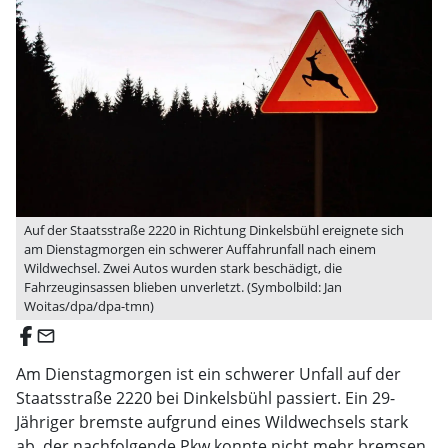
Auf der Staatsstraße 2220 in Richtung Dinkelsbühl ereignete sich
am Dienstagmorgen ein schwerer Auffahrunfall nach einem
Wildwechsel. Zwei Autos wurden stark beschädigt, die
Fahrzeuginsassen blieben unverletzt. (Symbolbild: Jan
Woitas/dpa/dpa-tmn)
email
Am Dienstagmorgen ist ein schwerer Unfall auf der
Staatsstraße 2220 bei Dinkelsbühl passiert. Ein 29-
Jähriger bremste aufgrund eines Wildwechsels stark
ab, der nachfolgende Pkw konnte nicht mehr bremsen