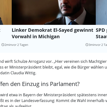
t
Linker Demokrat El-Sayed gewinnt
SPD 
Vorwahl in Michigan
Staa
2min
vor 2 Tagen
3min
vor 2 T
query_builder
query_builder
d wirft Schulze Arroganz vor. „Hier vereinen sich Machtgie
s er Ministerpräsident bleibt, egal, wie die Bürger wählen
datin Claudia Wittig.
affen den Einzug ins Parlament?
So wird etwa in Bayern der Ministerpräsident spätestens in
ßt es in der Landesverfassung: Kommt die Wahl innerhalb 
dtag als aufgelöst.