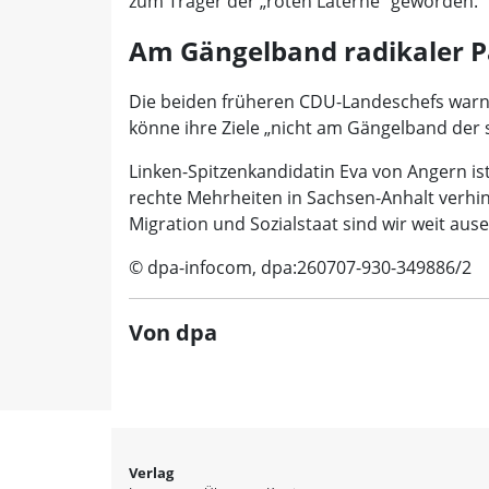
zum Träger der „roten Laterne“ geworden.
Am Gängelband radikaler P
Die beiden früheren CDU-Landeschefs warne
könne ihre Ziele „nicht am Gängelband der s
Linken-Spitzenkandidatin Eva von Angern is
rechte Mehrheiten in Sachsen-Anhalt verhind
Migration und Sozialstaat sind wir weit au
© dpa-infocom, dpa:260707-930-349886/2
Von dpa
Verlag