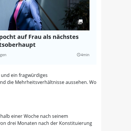
pocht auf Frau als nächstes
tsoberhaupt
agen
4min
query_builder
r und ein fragwürdiges
 und die Mehrheitsverhältnisse aussehen. Wo
nerhalb einer Woche nach seinem
von drei Monaten nach der Konstituierung