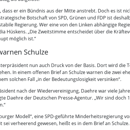
dass er ein Bündnis aus der Mitte anstrebt. Doch es ist nic
strategische Botschaft von SPD, Grünen und FDP ist deshalb 
 stabile Regierung. Wer eine von den Linken abhängige Regie
dia Hüskens. „Die Zweitstimme entscheidet über die Kräfteve
pt möglich ist.“
warnen Schulze
erpräsident nun auch Druck von der Basis. Dort wird die T
esehen. In einem offenen Brief an Schulze warnen die zwei 
em solchen Fall „in der Bedeutungslosigkeit versinken“.
räsident nach der Wiedervereinigung, Daehre war viele Jah
gte Daehre der Deutschen Presse-Agentur. „Wir sind doch 1
n.“
rger Modell“, eine SPD-geführte Minderheitsregierung von 
Zeit sei verheerend gewesen, heißt es in dem Brief an Schu