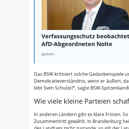
Verfassungsschutz beobachte
AfD-Abgeordneten Nolte
gestern
Das BSW kritisiert solche Gedankenspiele un
Demokratieverständnis, wenn er äußert, das
lebt Sven Schulze?“, sagte BSW-Spitzenkandi
Wie viele kleine Parteien sch
In anderen Ländern gibt es klare Fristen. 
Zusammentritt gewählt. In Brandenburg hei
des Landtags nicht zustande, so gilt der Lan