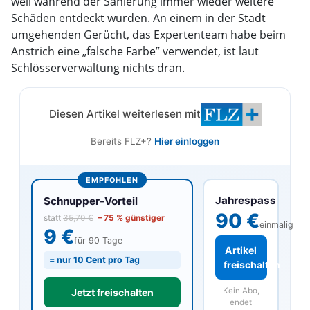
weil während der Sanierung immer wieder weitere
Schäden entdeckt wurden. An einem in der Stadt
umgehenden Gerücht, das Expertenteam habe beim
Anstrich eine „falsche Farbe” verwendet, ist laut
Schlösserverwaltung nichts dran.
Diesen Artikel weiterlesen mit
Bereits FLZ+?
Hier einloggen
EMPFOHLEN
Jahrespass
Schnupper-Vorteil
90 €
statt
35,70 €
– 75 % günstiger
einmalig
9 €
für 90 Tage
Artikel
= nur 10 Cent pro Tag
freischalten
Kein Abo,
Jetzt freischalten
endet