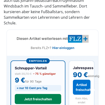
auch das Johann-Sebastian-Bach-Gymnasium
Windsbach im Tausch- und Sammelfieber. Dort
kursieren aber keine Fußballstars, sondern
Sammelkarten von Lehrerinnen und Lehrern der
Schule.
Diesen Artikel weiterlesen mit
Bereits FLZ+?
Hier einloggen
EMPFOHLEN
Jahrespass
Schnupper-Vorteil
90 €
statt
35,70 €
– 75 % günstiger
einmalig
9 €
für 90 Tage
Artikel
= nur 10 Cent pro Tag
freischalten
Kein Abo,
Jetzt freischalten
endet