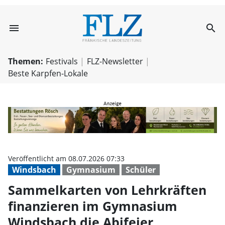
menu
search
Sammelkarten vo
Themen:
Festivals
FLZ-Newsletter
Beste Karpfen-Lokale
Veröffentlicht am 08.07.2026 07:33
Windsbach
Gymnasium
Schüler
Sammelkarten von Lehrkräften
finanzieren im Gymnasium
Windsbach die Abifeier