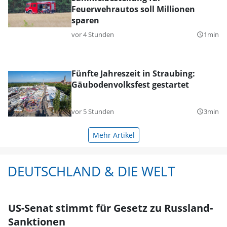
Feuerwehrautos soll Millionen
sparen
vor 4 Stunden
1min
query_builder
Fünfte Jahreszeit in Straubing:
Gäubodenvolksfest gestartet
vor 5 Stunden
3min
query_builder
Mehr Artikel
DEUTSCHLAND & DIE WELT
US-Senat stimmt für Gesetz zu Russland-
Sanktionen