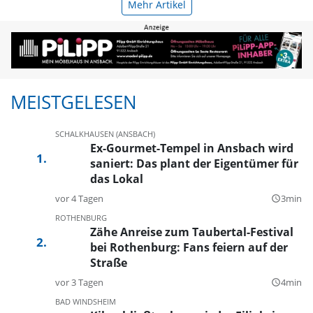
Mehr Artikel
MEISTGELESEN
SCHALKHAUSEN (ANSBACH)
Ex-Gourmet-Tempel in Ansbach wird
saniert: Das plant der Eigentümer für
das Lokal
vor 4 Tagen
3min
query_builder
ROTHENBURG
Zähe Anreise zum Taubertal-Festival
bei Rothenburg: Fans feiern auf der
Straße
vor 3 Tagen
4min
query_builder
BAD WINDSHEIM