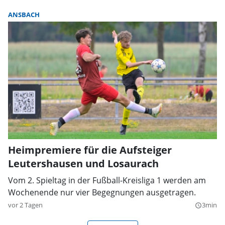
ANSBACH
Heimpremiere für die Aufsteiger
Leutershausen und Losaurach
Vom 2. Spieltag in der Fußball-Kreisliga 1 werden am
Wochenende nur vier Begegnungen ausgetragen.
vor 2 Tagen
3min
query_builder