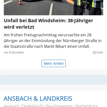
Unfall bei Bad Windsheim: 38-Jähriger
wird verletzt
Am frühen Freitagnachmittag verursachte ein 28-
Jähriger an der Einmündung der Nürnberger Straße in
die Staatsstraße nach Markt Bibart einen Unfall.
vor 8 Stunden
1min
query_builder
Mehr Artikel
ANSBACH & LANDKREIS
Ansbach
Dinkelsbühl
Feuchtwangen
Rothenburg