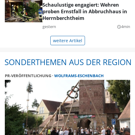
Schaulustige engagiert: Wehren
proben Ernstfall in Abbruchhaus in
Herrnberchtheim
gestern
4min
query_builder
weitere Artikel
SONDERTHEMEN AUS DER REGION
PR-VERÖFFENTLICHUNG
WOLFRAMS-ESCHENBACH