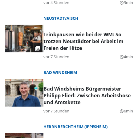
vor 4 Stunden
3min
query_builder
NEUSTADT/AISCH
Trinkpausen wie bei der WM: So
trotzen Neustädter bei Arbeit im
Freien der Hitze
vor 7 Stunden
4min
query_builder
BAD WINDSHEIM
Bad Windsheims Bürgermeister
Philipp Flierl: Zwischen Arbeitshose
und Amtskette
vor 7 Stunden
6min
query_builder
HERRNBERCHTHEIM (IPPESHEIM)