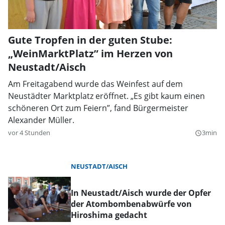
Gute Tropfen in der guten Stube:
„WeinMarktPlatz” im Herzen von
Neustadt/Aisch
Am Freitagabend wurde das Weinfest auf dem
Neustädter Marktplatz eröffnet. „Es gibt kaum einen
schöneren Ort zum Feiern”, fand Bürgermeister
Alexander Müller.
vor 4 Stunden
3min
query_builder
NEUSTADT/AISCH
In Neustadt/Aisch wurde der Opfer
der Atombombenabwürfe von
Hiroshima gedacht