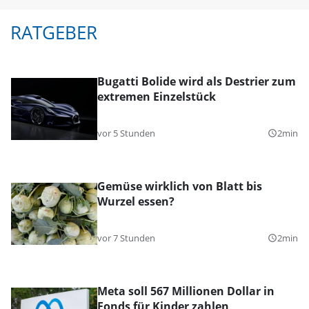
RATGEBER
Bugatti Bolide wird als Destrier zum
extremen Einzelstück
vor 5 Stunden
2min
query_builder
Gemüse wirklich von Blatt bis
Wurzel essen?
vor 7 Stunden
2min
query_builder
Meta soll 567 Millionen Dollar in
Fonds für Kinder zahlen