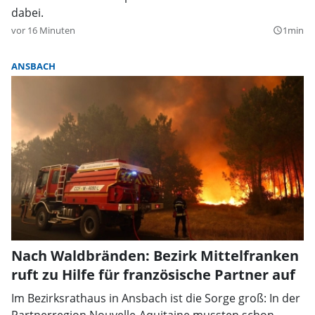
dabei.
vor 16 Minuten
1min
query_builder
ANSBACH
Nach Waldbränden: Bezirk Mittelfranken
ruft zu Hilfe für französische Partner auf
Im Bezirksrathaus in Ansbach ist die Sorge groß: In der
Partnerregion Nouvelle-Aquitaine mussten schon