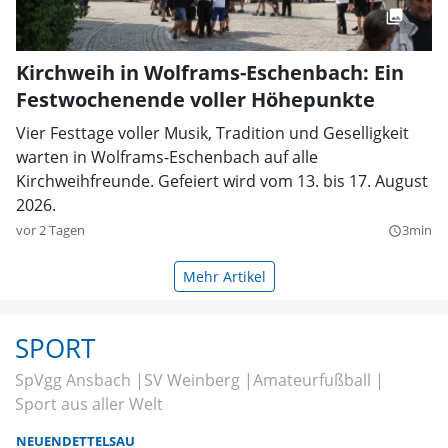
Kirchweih in Wolframs-Eschenbach: Ein
Festwochenende voller Höhepunkte
Vier Festtage voller Musik, Tradition und Geselligkeit
warten in Wolframs-Eschenbach auf alle
Kirchweihfreunde. Gefeiert wird vom 13. bis 17. August
2026.
vor 2 Tagen
3min
query_builder
Mehr Artikel
SPORT
SpVgg Ansbach
SV Weinberg
Amateurfußball
Sport aus aller Welt
NEUENDETTELSAU