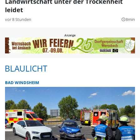
Landwirtschaft unter der Trockenheit
leidet
vor 8 Stunden
8min
query_builder
BLAULICHT
BAD WINDSHEIM