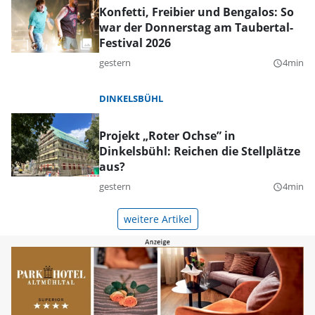
Konfetti, Freibier und Bengalos: So
war der Donnerstag am Taubertal-
Festival 2026
gestern
4min
query_builder
DINKELSBÜHL
Projekt „Roter Ochse” in
Dinkelsbühl: Reichen die Stellplätze
aus?
gestern
4min
query_builder
weitere Artikel