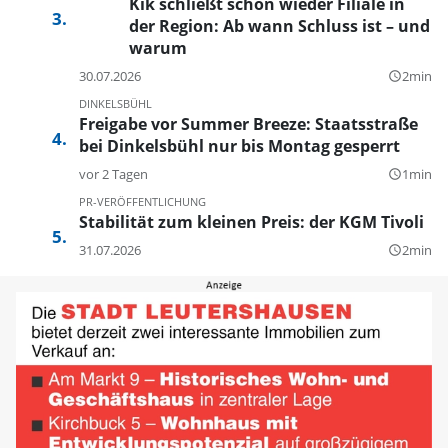
Kik schließt schon wieder Filiale in
der Region: Ab wann Schluss ist – und
warum
30.07.2026
2min
query_builder
DINKELSBÜHL
Freigabe vor Summer Breeze: Staatsstraße
bei Dinkelsbühl nur bis Montag gesperrt
vor 2 Tagen
1min
query_builder
PR-VERÖFFENTLICHUNG
Stabilität zum kleinen Preis: der KGM Tivoli
31.07.2026
2min
query_builder