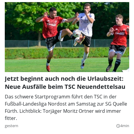
Jetzt beginnt auch noch die Urlaubszeit:
Neue Ausfälle beim TSC Neuendettelsau
Das schwere Startprogramm führt den TSC in der
Fußball-Landesliga Nordost am Samstag zur SG Quelle
Fürth. Lichtblick: Torjäger Moritz Ortner wird immer
fitter.
gestern
4min
query_builder