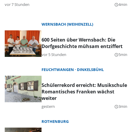
vor 7 Stunden
4min
query_builder
WERNSBACH (WEIHENZELL)
600 Seiten über Wernsbach: Die
Dorfgeschichte mühsam entziffert
vor 5 Stunden
5min
query_builder
FEUCHTWANGEN
DINKELSBÜHL
Schülerrekord erreicht: Musikschule
Romantisches Franken wächst
weiter
gestern
3min
query_builder
ROTHENBURG