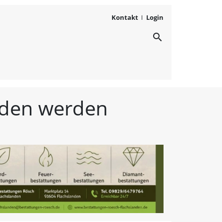
Kontakt
Login
search
ichten aus Westmittelfr
unden werden