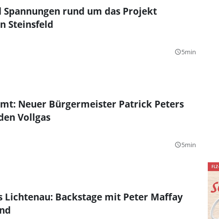
 Spannungen rund um das Projekt
n Steinsfeld
5min
query_builder
mt: Neuer Bürgermeister Patrick Peters
eden Vollgas
5min
query_builder
s Lichtenau: Backstage mit Peter Maffay
and