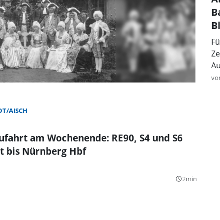
B
B
Fü
Ze
Au
vo
T/AISCH
Zufahrt am Wochenende: RE90, S4 und S6
 bis Nürnberg Hbf
2min
query_builder