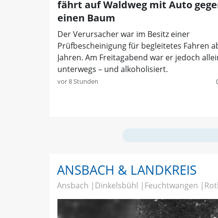
fährt auf Waldweg mit Auto geg
einen Baum
Der Verursacher war im Besitz einer
Prüfbescheinigung für begleitetes Fahren a
Jahren. Am Freitagabend war er jedoch alle
unterwegs – und alkoholisiert.
vor 8 Stunden
quer
ANSBACH & LANDKREIS
Ansbach
Dinkelsbühl
Feuchtwangen
Rot