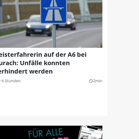
eisterfahrerin auf der A6 bei
urach: Unfälle konnten
erhindert werden
r 6 Stunden
2min
query_builder