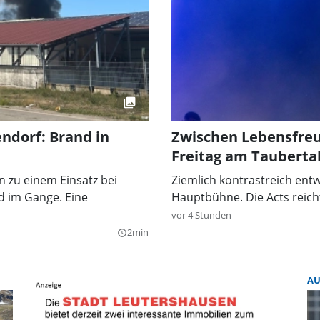
ndorf: Brand in
Zwischen Lebensfreu
Freitag am Taubertal
 zu einem Einsatz bei
Ziemlich kontrastreich entw
d im Gange. Eine
Hauptbühne. Die Acts reicht
vor 4 Stunden
2min
query_builder
A