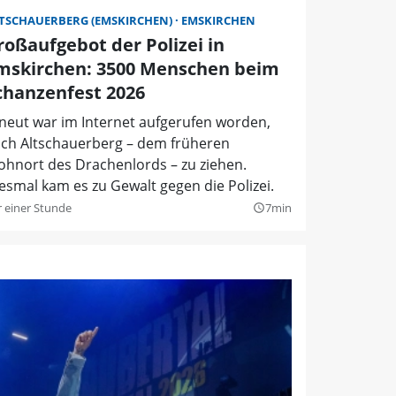
TSCHAUERBERG (EMSKIRCHEN)
EMSKIRCHEN
roßaufgebot der Polizei in
mskirchen: 3500 Menschen beim
chanzenfest 2026
neut war im Internet aufgerufen worden,
ch Altschauerberg – dem früheren
hnort des Drachenlords – zu ziehen.
esmal kam es zu Gewalt gegen die Polizei.
r einer Stunde
7min
query_builder