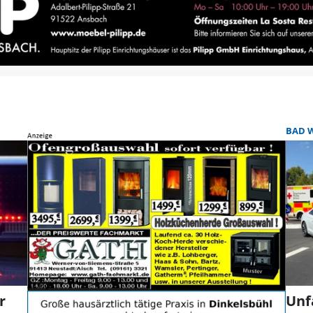
BAD 
r
Unf