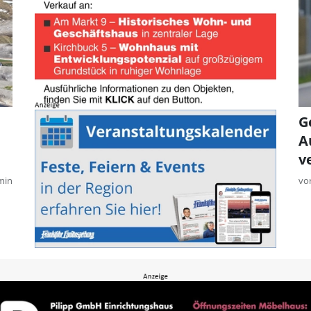
G
A
v
min
vo