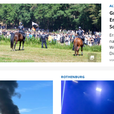
AL
G
E
S
Er
na
Wo
Di
vo
ROTHENBURG