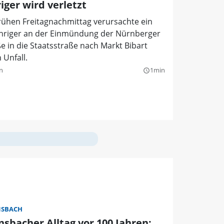
iger wird verletzt
rühen Freitagnachmittag verursachte ein
ähriger an der Einmündung der Nürnberger
e in die Staatsstraße nach Markt Bibart
 Unfall.
n
1min
query_builder
SBACH
nsbacher Alltag vor 100 Jahren: