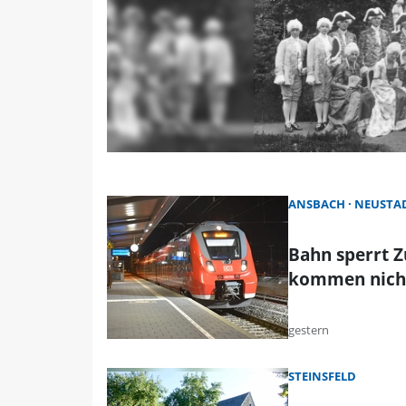
ANSBACH
NEUSTAD
Bahn sperrt 
kommen nicht
gestern
STEINSFELD