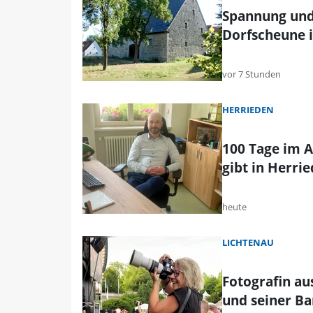
Spannung und
Dorfscheune i
vor 7 Stunden
HERRIEDEN
100 Tage im A
gibt in Herri
heute
LICHTENAU
Fotografin au
und seiner B