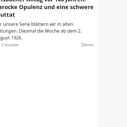
arocke Opulenz und eine schwere
luttat
r unsere Serie blättern wir in alten
itungen: Diesmal die Woche ab dem 2.
gust 1926.
r 2 Stunden
6min
query_builder