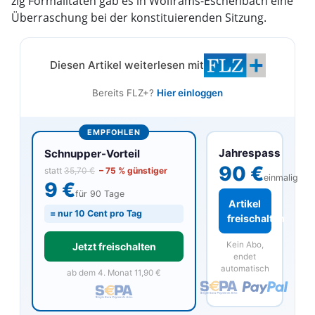
zig Formalitäten gab es in Wolframs-Eschenbach eine
Überraschung bei der konstituierenden Sitzung.
Diesen Artikel weiterlesen mit
Bereits FLZ+?
Hier einloggen
EMPFOHLEN
Jahrespass
Schnupper-Vorteil
90 €
statt
35,70 €
– 75 % günstiger
einmalig
9 €
für 90 Tage
Artikel
= nur 10 Cent pro Tag
freischalten
Kein Abo,
Jetzt freischalten
endet
automatisch
ab dem 4. Monat 11,90 €