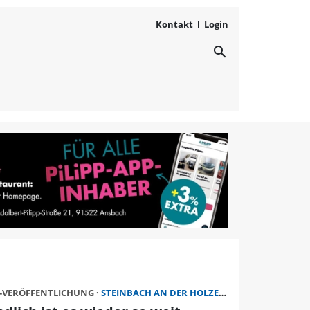
Kontakt
Login
search
 der Holzecke (Schnelld
-VERÖFFENTLICHUNG
STEINBACH AN DER HOLZECKE (SCHNELLDORF)