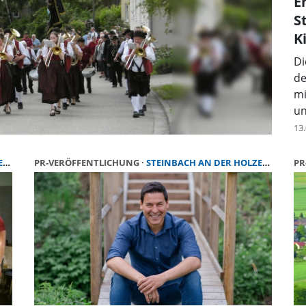
E
S
K
Di
de
mi
un
13
)
PR-VERÖFFENTLICHUNG
STEINBACH AN DER HOLZECKE (SCHNELLDORF)
PR