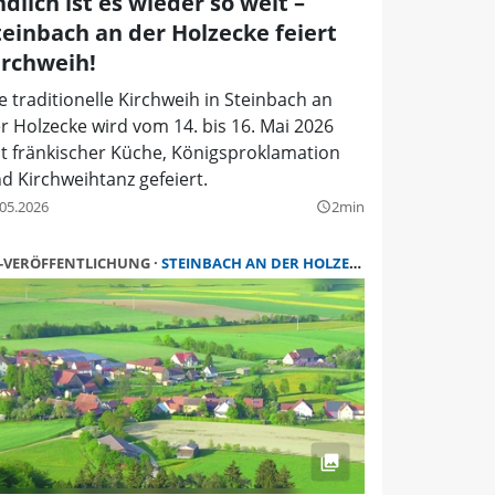
ndlich ist es wieder so weit –
teinbach an der Holzecke feiert
irchweih!
e traditionelle Kirchweih in Steinbach an
r Holzecke wird vom 14. bis 16. Mai 2026
t fränkischer Küche, Königsproklamation
d Kirchweihtanz gefeiert.
.05.2026
2min
query_builder
-VERÖFFENTLICHUNG
STEINBACH AN DER HOLZECKE (SCHNELLDORF)