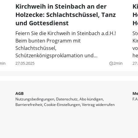
Kirchweih in Steinbach an der
K
Holzecke: Schlachtschüssel, Tanz
H
und Gottesdienst
H
Feiern Sie die Kirchweih in Steinbach a.d.H.!
St
Beim bunten Programm mit
Ki
Schlachtschüssel,
vo
Schützenkönigsproklamation und
he
Gottesdienst ist für jeden was dabei.
min
27.05.2025
2min
27
query_builder
AGB
Me
Nutzungsbedingungen
Datenschutz
Abo kündigen
F.A
Barrierefreiheit
Cookie-Einstellungen
Vertrag widerrufen