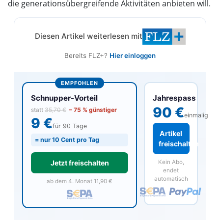
die generationsübergreifende Aktivitäten anbieten will.
Diesen Artikel weiterlesen mit
Bereits FLZ+?
Hier einloggen
EMPFOHLEN
Jahrespass
Schnupper-Vorteil
90 €
statt
35,70 €
– 75 % günstiger
einmalig
9 €
für 90 Tage
Artikel
= nur 10 Cent pro Tag
freischalten
Kein Abo,
Jetzt freischalten
endet
automatisch
ab dem 4. Monat 11,90 €