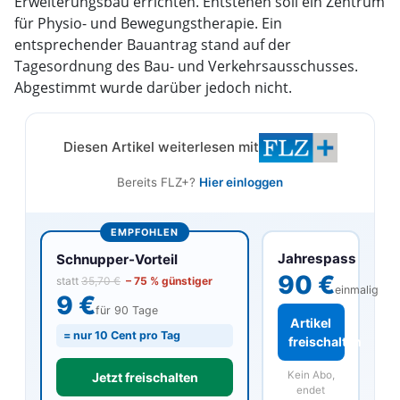
Erweiterungsbau errichten. Entstehen soll ein Zentrum
für Physio- und Bewegungstherapie. Ein
entsprechender Bauantrag stand auf der
Tagesordnung des Bau- und Verkehrsausschusses.
Abgestimmt wurde darüber jedoch nicht.
Diesen Artikel weiterlesen mit
Bereits FLZ+?
Hier einloggen
EMPFOHLEN
Jahrespass
Schnupper-Vorteil
90 €
statt
35,70 €
– 75 % günstiger
einmalig
9 €
für 90 Tage
Artikel
= nur 10 Cent pro Tag
freischalten
Kein Abo,
Jetzt freischalten
endet