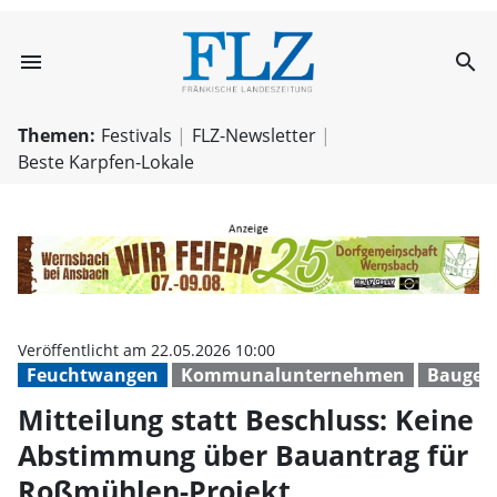
menu
search
Mitteilung stat
Themen:
Festivals
FLZ-Newsletter
Beste Karpfen-Lokale
Veröffentlicht am 22.05.2026 10:00
Feuchtwangen
Kommunalunternehmen
Baugen
Mitteilung statt Beschluss: Keine
Abstimmung über Bauantrag für
Roßmühlen-Projekt