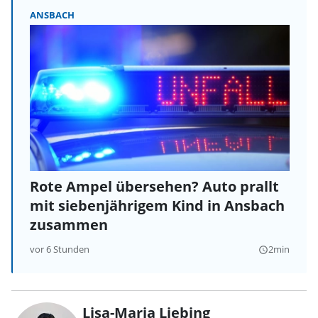
ANSBACH
Rote Ampel übersehen? Auto prallt
mit siebenjährigem Kind in Ansbach
zusammen
vor 6 Stunden
2min
query_builder
Lisa-Maria Liebing