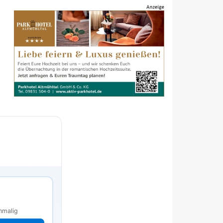
s
nmalig