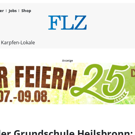
er
Jobs
Shop
Manegenzaub
 Karpfen-Lokale
r Grundschule Heilsbronn: