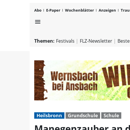
Abo
E-Paper
Wochenblätter
Anzeigen
Trau
menu
Themen:
Festivals
FLZ-Newsletter
Beste
Heilsbronn
Grundschule
Schule
Manegenzauber an de