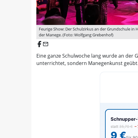
Feurige Show: Der Schulzirkus an der Grundschule in 
der Manege. (Foto: Wolfgang Grebenhof)
email
Eine ganze Schulwoche lang wurde an der 
unterrichtet, sondern Manegenkunst geübt. D
Schnupper-V
statt
35,70 €
–
9 €
für 9