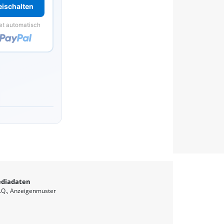
reischalten
et automatisch
diadaten
.Q.
Anzeigenmuster