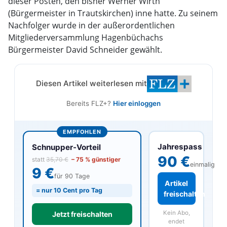
dieser Posten, den bisher Werner Wirth
(Bürgermeister in Trautskirchen) inne hatte. Zu seinem
Nachfolger wurde in der außerordentlichen
Mitgliederversammlung Hagenbüchachs
Bürgermeister David Schneider gewählt.
Diesen Artikel weiterlesen mit
Bereits FLZ+?
Hier einloggen
EMPFOHLEN
Jahrespass
Schnupper-Vorteil
90 €
statt
35,70 €
– 75 % günstiger
einmalig
9 €
für 90 Tage
Artikel
= nur 10 Cent pro Tag
freischalten
Kein Abo,
Jetzt freischalten
endet