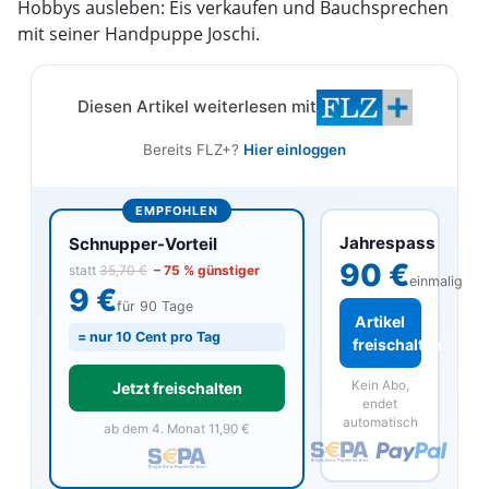
Hobbys ausleben: Eis verkaufen und Bauchsprechen
mit seiner Handpuppe Joschi.
Diesen Artikel weiterlesen mit
Bereits FLZ+?
Hier einloggen
EMPFOHLEN
Jahrespass
Schnupper-Vorteil
90 €
statt
35,70 €
– 75 % günstiger
einmalig
9 €
für 90 Tage
Artikel
= nur 10 Cent pro Tag
freischalten
Kein Abo,
Jetzt freischalten
endet
automatisch
ab dem 4. Monat 11,90 €