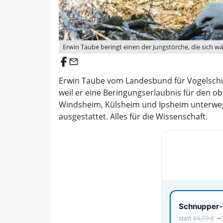
Erwin Taube beringt einen der Jungstörche, die sich wä
email
Erwin Taube vom Landesbund für Vogelschutz
weil er eine Beringungserlaubnis für den o
Windsheim, Külsheim und Ipsheim unterweg
ausgestattet. Alles für die Wissenschaft.
Schnupper-V
statt
35,70 €
–