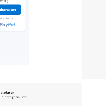
nmalig
reischalten
et automatisch
diadaten
.Q.
Anzeigenmuster