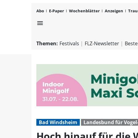
Abo
E-Paper
Wochenblätter
Anzeigen
Trau
menu
Themen:
Festivals
FLZ-Newsletter
Beste
Bad Windsheim
Landesbund für Vogel
Hoch hinauf für die