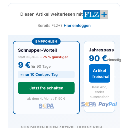
Diesen Artikel weiterlesen mit
Bereits FLZ+?
Hier einloggen
EMPFOHLEN
Jahrespass
Schnupper-Vorteil
90 €
statt
35,70 €
– 75 % günstiger
einmalig
9 €
für 90 Tage
Artikel
= nur 10 Cent pro Tag
freischalten
Kein Abo,
Jetzt freischalten
endet
automatisch
ab dem 4. Monat 11,90 €
NUR DIESEN EINEN ARTIKEL LESEN? KEIN