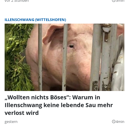
vor 2 Stunden
3min
query_builder
ILLENSCHWANG (WITTELSHOFEN)
„Wollten nichts Böses”: Warum in
Illenschwang keine lebende Sau mehr
verlost wird
gestern
4min
query_builder