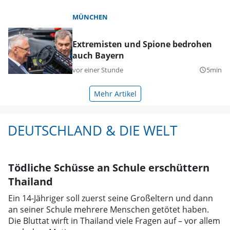
MÜNCHEN
Extremisten und Spione bedrohen
auch Bayern
vor einer Stunde
5min
query_builder
Mehr Artikel
DEUTSCHLAND & DIE WELT
Tödliche Schüsse an Schule erschüttern
Thailand
Ein 14-Jähriger soll zuerst seine Großeltern und dann
an seiner Schule mehrere Menschen getötet haben.
Die Bluttat wirft in Thailand viele Fragen auf – vor allem