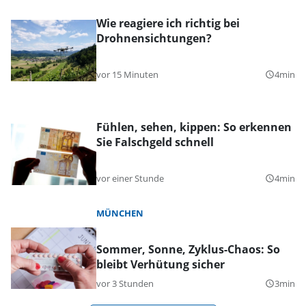
Wie reagiere ich richtig bei
Drohnensichtungen?
vor 15 Minuten
4min
query_builder
Fühlen, sehen, kippen: So erkennen
Sie Falschgeld schnell
vor einer Stunde
4min
query_builder
MÜNCHEN
Sommer, Sonne, Zyklus-Chaos: So
bleibt Verhütung sicher
vor 3 Stunden
3min
query_builder