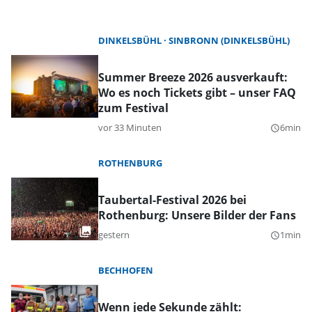
DINKELSBÜHL
SINBRONN (DINKELSBÜHL)
Summer Breeze 2026 ausverkauft:
Wo es noch Tickets gibt – unser FAQ
zum Festival
vor 33 Minuten
6min
query_builder
ROTHENBURG
Taubertal-Festival 2026 bei
Rothenburg: Unsere Bilder der Fans
gestern
1min
query_builder
BECHHOFEN
Wenn jede Sekunde zählt: