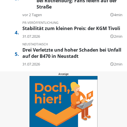
bei Rothenburg: Fans feiern auf der
Straße
vor 2 Tagen
4min
query_builder
PR-VERÖFFENTLICHUNG
Stabilität zum kleinen Preis: der KGM Tivoli
31.07.2026
2min
query_builder
NEUSTADT/AISCH
Drei Verletzte und hoher Schaden bei Unfall
auf der B470 in Neustadt
31.07.2026
2min
query_builder