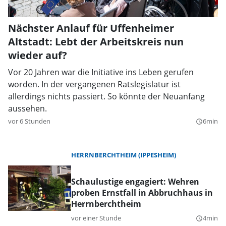
Nächster Anlauf für Uffenheimer
Altstadt: Lebt der Arbeitskreis nun
wieder auf?
Vor 20 Jahren war die Initiative ins Leben gerufen
worden. In der vergangenen Ratslegislatur ist
allerdings nichts passiert. So könnte der Neuanfang
aussehen.
vor 6 Stunden
6min
query_builder
HERRNBERCHTHEIM (IPPESHEIM)
Schaulustige engagiert: Wehren
proben Ernstfall in Abbruchhaus in
Herrnberchtheim
vor einer Stunde
4min
query_builder