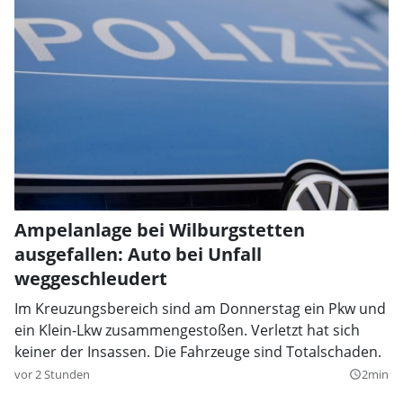
Ampelanlage bei Wilburgstetten
ausgefallen: Auto bei Unfall
weggeschleudert
Im Kreuzungsbereich sind am Donnerstag ein Pkw und
ein Klein-Lkw zusammengestoßen. Verletzt hat sich
keiner der Insassen. Die Fahrzeuge sind Totalschaden.
vor 2 Stunden
2min
query_builder