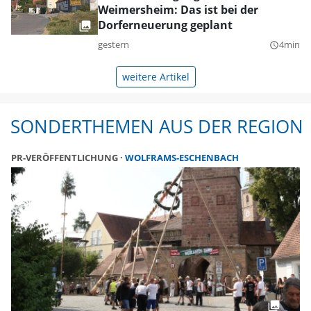
Weimersheim: Das ist bei der
Dorferneuerung geplant
gestern
4min
query_builder
weitere Artikel
SONDERTHEMEN AUS DER REGION
PR-VERÖFFENTLICHUNG
WOLFRAMS-ESCHENBACH