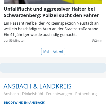
Unfallflucht und aggressiver Halter bei
Schwarzenberg: Polizei sucht den Fahrer
Ein Passant rief bei der Polizeiinspektion Neustadt an,
weil ein beschädigtes Auto an der Staatsstraße stand.
Ein 41-Jähriger wurde ausfindig gemacht.
vor 55 Minuten
2min
query_builder
Mehr Artikel
ANSBACH & LANDKREIS
Ansbach
Dinkelsbühl
Feuchtwangen
Rothenburg
BRODSWINDEN (ANSBACH)