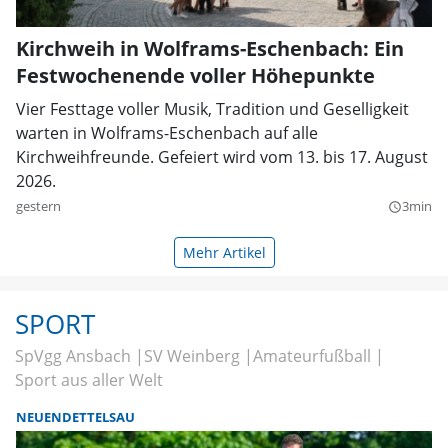
Kirchweih in Wolframs-Eschenbach: Ein
Festwochenende voller Höhepunkte
Vier Festtage voller Musik, Tradition und Geselligkeit
warten in Wolframs-Eschenbach auf alle
Kirchweihfreunde. Gefeiert wird vom 13. bis 17. August
2026.
gestern
3min
query_builder
Mehr Artikel
SPORT
SpVgg Ansbach
SV Weinberg
Amateurfußball
Sport aus aller Welt
NEUENDETTELSAU