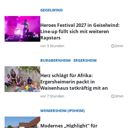
GEISELWIND
Heroes Festival 2027 in Geiselwind:
Line-up füllt sich mit weiteren
Rapstars
vor 3 Stunden
2min
query_builder
BURGBERNHEIM
ERGERSHEIM
Herz schlägt für Afrika:
Ergersheimerin packt in
Waisenhaus tatkräftig mit an
vor 7 Stunden
3min
query_builder
WEIMERSHEIM (IPSHEIM)
Modernes „Highlight” für