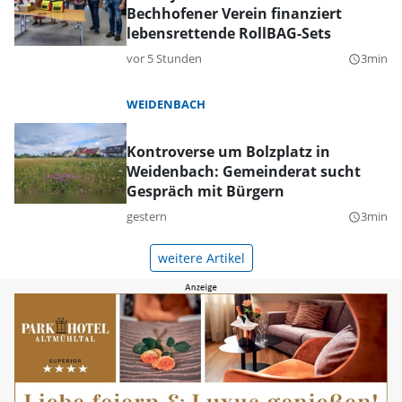
Bechhofener Verein finanziert
lebensrettende RollBAG-Sets
vor 5 Stunden
3min
query_builder
WEIDENBACH
Kontroverse um Bolzplatz in
Weidenbach: Gemeinderat sucht
Gespräch mit Bürgern
gestern
3min
query_builder
weitere Artikel