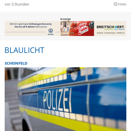
vor 3 Stunden
1min
query_builder
BLAULICHT
SCHEINFELD