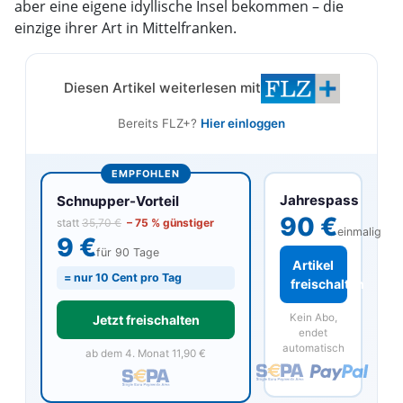
aber eine eigene idyllische Insel bekommen – die
einzige ihrer Art in Mittelfranken.
Diesen Artikel weiterlesen mit
Bereits FLZ+?
Hier einloggen
EMPFOHLEN
Jahrespass
Schnupper-Vorteil
90 €
statt
35,70 €
– 75 % günstiger
einmalig
9 €
für 90 Tage
Artikel
= nur 10 Cent pro Tag
freischalten
Kein Abo,
Jetzt freischalten
endet
automatisch
ab dem 4. Monat 11,90 €