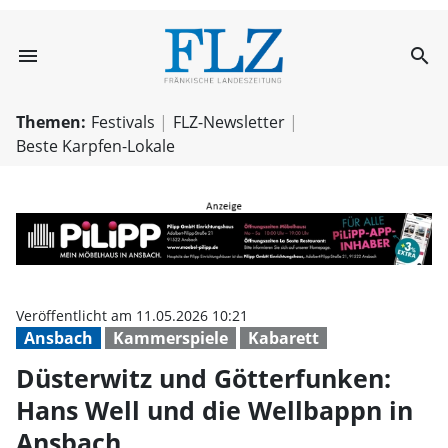
menu
search
Düsterwitz und 
Themen:
Festivals
FLZ-Newsletter
Beste Karpfen-Lokale
Veröffentlicht am 11.05.2026 10:21
Ansbach
Kammerspiele
Kabarett
Düsterwitz und Götterfunken:
Hans Well und die Wellbappn in
Ansbach