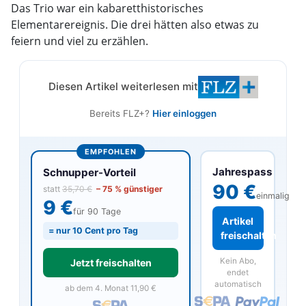
Das Trio war ein kabaretthistorisches
Elementarereignis. Die drei hätten also etwas zu
feiern und viel zu erzählen.
Diesen Artikel weiterlesen mit
Bereits FLZ+?
Hier einloggen
EMPFOHLEN
Jahrespass
Schnupper-Vorteil
90 €
statt
35,70 €
– 75 % günstiger
einmalig
9 €
für 90 Tage
Artikel
= nur 10 Cent pro Tag
freischalten
Kein Abo,
Jetzt freischalten
endet
automatisch
ab dem 4. Monat 11,90 €