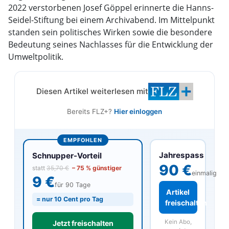
2022 verstorbenen Josef Göppel erinnerte die Hanns-
Seidel-Stiftung bei einem Archivabend. Im Mittelpunkt
standen sein politisches Wirken sowie die besondere
Bedeutung seines Nachlasses für die Entwicklung der
Umweltpolitik.
Diesen Artikel weiterlesen mit
Bereits FLZ+?
Hier einloggen
EMPFOHLEN
Jahrespass
Schnupper-Vorteil
90 €
statt
35,70 €
– 75 % günstiger
einmalig
9 €
für 90 Tage
Artikel
= nur 10 Cent pro Tag
freischalten
Kein Abo,
Jetzt freischalten