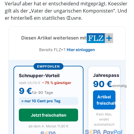
Verlauf aber hat er entscheidend mitgeprägt. Koessler
gilt als der „Vater der ungarischen Komponisten”. Und
er hinterließ ein stattliches Œuvre.
Diesen Artikel weiterlesen mit
Bereits FLZ+?
Hier einloggen
EMPFOHLEN
Jahrespass
Schnupper-Vorteil
90 €
statt
35,70 €
– 75 % günstiger
einmalig
9 €
für 90 Tage
Artikel
= nur 10 Cent pro Tag
freischalten
Kein Abo,
Jetzt freischalten
endet
automatisch
ab dem 4. Monat 11,90 €