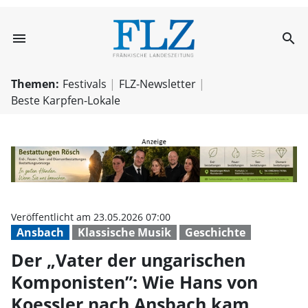
menu
search
Der „Vater der 
Themen:
Festivals
FLZ-Newsletter
Beste Karpfen-Lokale
Veröffentlicht am 23.05.2026 07:00
Ansbach
Klassische Musik
Geschichte
Der „Vater der ungarischen
Komponisten”: Wie Hans von
Koessler nach Ansbach kam