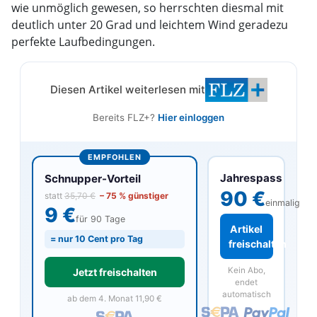
wie unmöglich gewesen, so herrschten diesmal mit
deutlich unter 20 Grad und leichtem Wind geradezu
perfekte Laufbedingungen.
Diesen Artikel weiterlesen mit
Bereits FLZ+?
Hier einloggen
EMPFOHLEN
Jahrespass
Schnupper-Vorteil
90 €
statt
35,70 €
– 75 % günstiger
einmalig
9 €
für 90 Tage
Artikel
= nur 10 Cent pro Tag
freischalten
Kein Abo,
Jetzt freischalten
endet
automatisch
ab dem 4. Monat 11,90 €