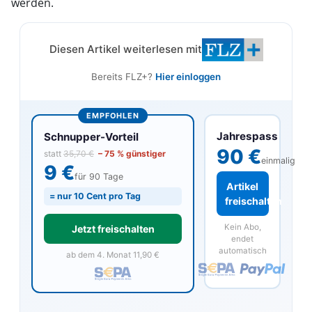
werden.
Diesen Artikel weiterlesen mit
Bereits FLZ+?
Hier einloggen
EMPFOHLEN
Jahrespass
Schnupper-Vorteil
90 €
statt
35,70 €
– 75 % günstiger
einmalig
9 €
für 90 Tage
Artikel
= nur 10 Cent pro Tag
freischalten
Kein Abo,
Jetzt freischalten
endet
automatisch
ab dem 4. Monat 11,90 €