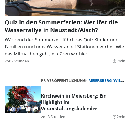
Quiz in den Sommerferien: Wer löst die
Wasserrallye in Neustadt/Aisch?
Während der Sommerzeit führt das Quiz Kinder und
Familien rund ums Wasser an elf Stationen vorbei. Wie
das Mitmachen geht, erklären wir hier.
vor 2 Stunden
2min
query_builder
PR-VERÖFFENTLICHUNG
MEIERSBERG (WILHERMSDORF)
Kirchweih in Meiersberg: Ein
Highlight im
Veranstaltungskalender
vor 3 Stunden
2min
query_builder