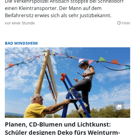
Die Verkehrspolizei Ansbach stoppte bei Schnelldorf
einen Kleintransporter. Der Mann auf dem
Beifahrersitz erwies sich als sehr justizbekannt.
vor einer Stunde
1min
query_builder
BAD WINDSHEIM
Planen, CD-Blumen und Lichtkunst:
Schüler designen Deko fürs Weinturm-