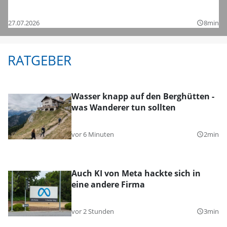
Bezirksligen – das sind die Bilder
27.07.2026
8min
query_builder
RATGEBER
Wasser knapp auf den Berghütten -
was Wanderer tun sollten
vor 6 Minuten
2min
query_builder
Auch KI von Meta hackte sich in
eine andere Firma
vor 2 Stunden
3min
query_builder