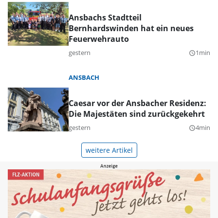
Ansbachs Stadtteil
Bernhardswinden hat ein neues
Feuerwehrauto
gestern
1min
query_builder
ANSBACH
Caesar vor der Ansbacher Residenz:
Die Majestäten sind zurückgekehrt
gestern
4min
query_builder
weitere Artikel