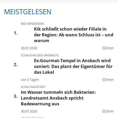
MEISTGELESEN
BAD WINDSHEIM
Kik schließt schon wieder Filiale in
der Region: Ab wann Schluss ist – und
warum
30.07.2026
2min
query_builder
SCHALKHAUSEN (ANSBACH)
Ex-Gourmet-Tempel in Ansbach wird
saniert: Das plant der Eigentümer für
das Lokal
vor 2 Tagen
3min
query_builder
SCHILLINGSFÜRST
Im Wasser tummeln sich Bakterien:
Landratsamt Ansbach spricht
Badewarnung aus
30.07.2026
3min
query_builder