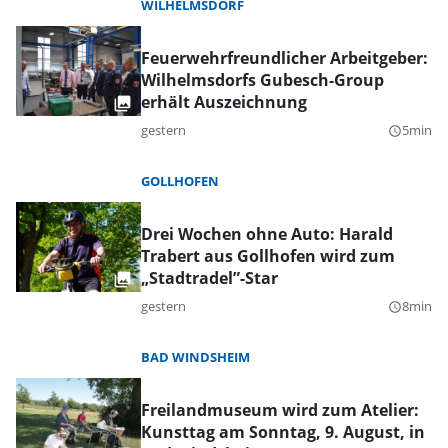
WILHELMSDORF
Feuerwehrfreundlicher Arbeitgeber:
Wilhelmsdorfs Gubesch-Group
erhält Auszeichnung
gestern
5min
query_builder
GOLLHOFEN
Drei Wochen ohne Auto: Harald
Trabert aus Gollhofen wird zum
„Stadtradel”-Star
gestern
8min
query_builder
BAD WINDSHEIM
Freilandmuseum wird zum Atelier:
Kunsttag am Sonntag, 9. August, in