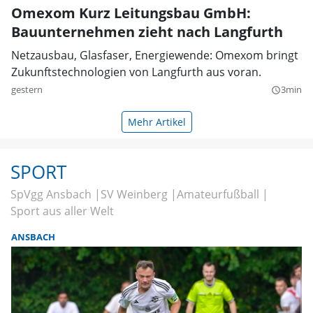
Omexom Kurz Leitungsbau GmbH:
Bauunternehmen zieht nach Langfurth
Netzausbau, Glasfaser, Energiewende: Omexom bringt
Zukunftstechnologien von Langfurth aus voran.
gestern
3min
query_builder
Mehr Artikel
SPORT
SpVgg Ansbach
SV Weinberg
Amateurfußball
Sport aus aller Welt
ANSBACH