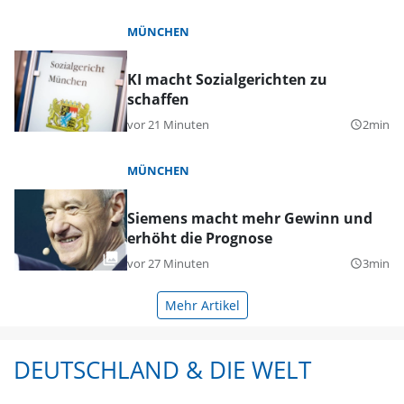
MÜNCHEN
KI macht Sozialgerichten zu
schaffen
vor 21 Minuten
2min
query_builder
MÜNCHEN
Siemens macht mehr Gewinn und
erhöht die Prognose
vor 27 Minuten
3min
query_builder
Mehr Artikel
DEUTSCHLAND & DIE WELT