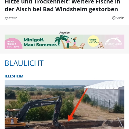
Hitze und Trockenheit: Weitere Fische in
der Aisch bei Bad Windsheim gestorben
gestern
5min
query_builder
BLAULICHT
ILLESHEIM