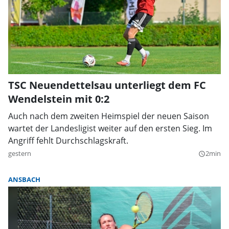
TSC Neuendettelsau unterliegt dem FC
Wendelstein mit 0:2
Auch nach dem zweiten Heimspiel der neuen Saison
wartet der Landesligist weiter auf den ersten Sieg. Im
Angriff fehlt Durchschlagskraft.
gestern
2min
query_builder
ANSBACH