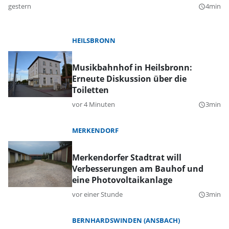
gestern
4min
query_builder
HEILSBRONN
Musikbahnhof in Heilsbronn:
Erneute Diskussion über die
Toiletten
vor 4 Minuten
3min
query_builder
MERKENDORF
Merkendorfer Stadtrat will
Verbesserungen am Bauhof und
eine Photovoltaikanlage
vor einer Stunde
3min
query_builder
BERNHARDSWINDEN (ANSBACH)