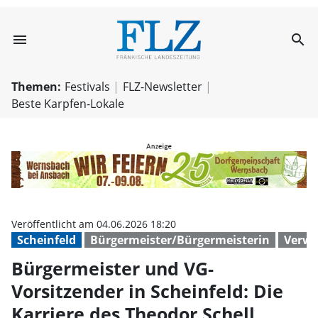
menu
search
Bürgermeister un
Themen:
Festivals
FLZ-Newsletter
Beste Karpfen-Lokale
Veröffentlicht am 04.06.2026 18:20
Scheinfeld
Bürgermeister/Bürgermeisterin
Verwa
Bürgermeister und VG-
Vorsitzender in Scheinfeld: Die
Karriere des Theodor Schell