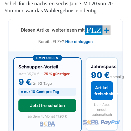
Schell für die nächsten sechs Jahre. Mit 20 von 20
Stimmen war das Wahlergebnis eindeutig.
Diesen Artikel weiterlesen mit
Bereits FLZ+?
Hier einloggen
EMPFOHLEN
Jahrespass
Schnupper-Vorteil
90 €
statt
35,70 €
– 75 % günstiger
einmalig
9 €
für 90 Tage
Artikel
= nur 10 Cent pro Tag
freischalten
Kein Abo,
Jetzt freischalten
endet
automatisch
ab dem 4. Monat 11,90 €