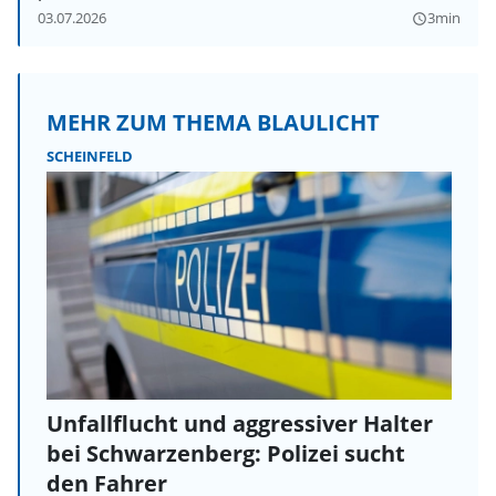
03.07.2026
3min
query_builder
MEHR ZUM THEMA BLAULICHT
SCHEINFELD
Unfallflucht und aggressiver Halter
bei Schwarzenberg: Polizei sucht
den Fahrer