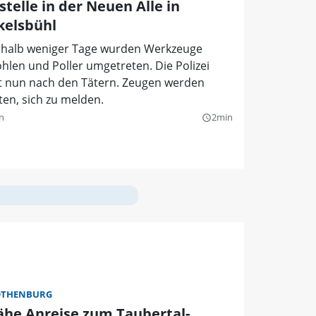
telle in der Neuen Alle in
kelsbühl
rhalb weniger Tage wurden Werkzeuge
hlen und Poller umgetreten. Die Polizei
t nun nach den Tätern. Zeugen werden
en, sich zu melden.
n
2min
query_builder
OTHENBURG
ähe Anreise zum Taubertal-