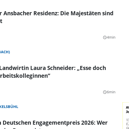
r Ansbacher Residenz: Die Majestäten sind
t
4min
query_builder
BACH)
andwirtin Laura Schneider: „Esse doch
rbeitskolleginnen”
6min
query_builder
KELSBÜHL
en Deutschen Engagementpreis 2026: Wer