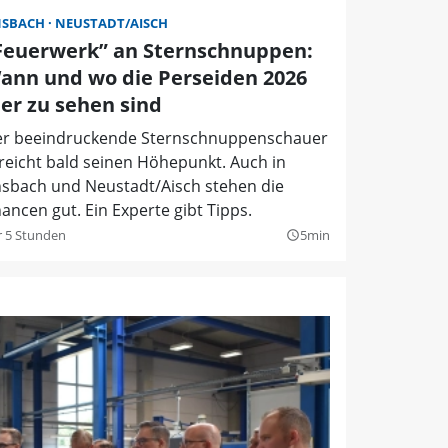
NSBACH
NEUSTADT/AISCH
Feuerwerk” an Sternschnuppen:
ann und wo die Perseiden 2026
ier zu sehen sind
r beeindruckende Sternschnuppenschauer
reicht bald seinen Höhepunkt. Auch in
sbach und Neustadt/Aisch stehen die
ancen gut. Ein Experte gibt Tipps.
r 5 Stunden
5min
query_builder