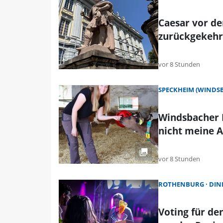
Caesar vor de
zurückgekehr
vor 8 Stunden
SPECKHEIM (WINDS
Windsbacher L
nicht meine A
vor 8 Stunden
ROTHENBURG
DIN
Voting für d