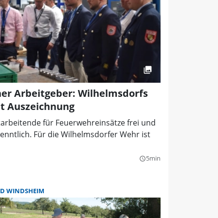
er Arbeitgeber: Wilhelmsdorfs
t Auszeichnung
arbeitende für Feuerwehreinsätze frei und
rkenntlich. Für die Wilhelmsdorfer Wehr ist
5min
query_builder
D WINDSHEIM