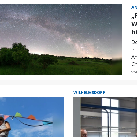
A
„
W
h
De
er
An
Ch
vo
WILHELMSDORF