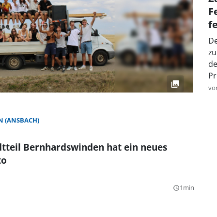
F
f
De
zu
de
Pr
vo
 (ANSBACH)
tteil Bernhardswinden hat ein neues
to
1min
query_builder