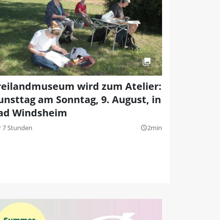
reilandmuseum wird zum Atelier:
unsttag am Sonntag, 9. August, in
ad Windsheim
r 7 Stunden
2min
query_builder