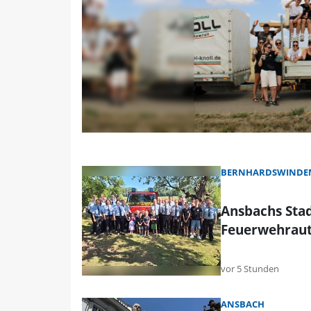
BERNHARDSWINDEN
Ansbachs Stad
Feuerwehrau
vor 5 Stunden
ANSBACH