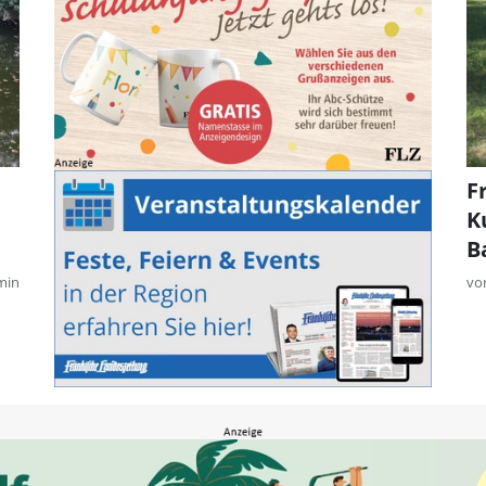
F
K
B
min
vo