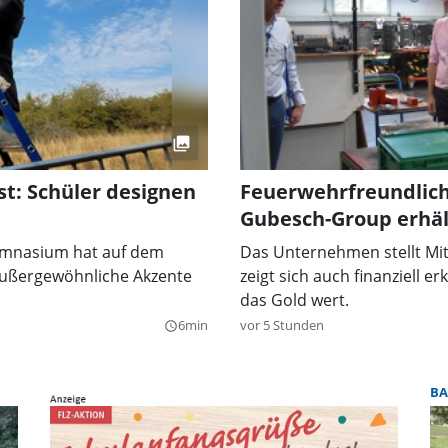
t: Schüler designen
Feuerwehrfreundlich
Gubesch-Group erhäl
ymnasium hat auf dem
Das Unternehmen stellt Mit
außergewöhnliche Akzente
zeigt sich auch finanziell e
das Gold wert.
6min
vor 5 Stunden
query_builder
BA