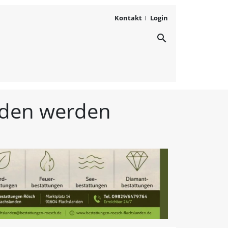
Kontakt
Login
search
ichten aus Westmittelfr
unden werden