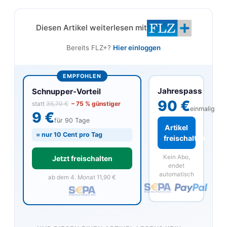
Diesen Artikel weiterlesen mit
Bereits FLZ+?
Hier einloggen
EMPFOHLEN
Jahrespass
Schnupper-Vorteil
90 €
statt
35,70 €
– 75 % günstiger
einmalig
9 €
für 90 Tage
Artikel
= nur 10 Cent pro Tag
freischalten
Kein Abo,
Jetzt freischalten
endet
automatisch
ab dem 4. Monat 11,90 €