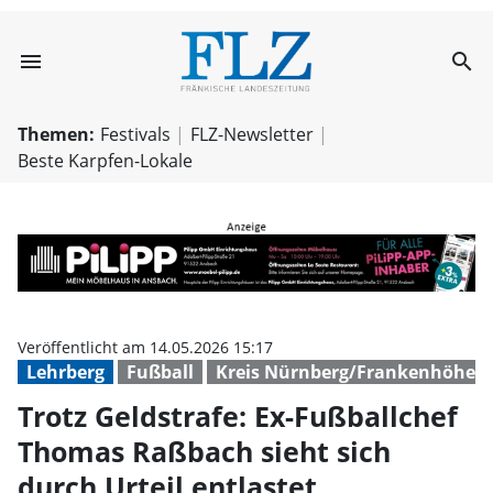
menu
search
Trotz Geldstrafe
Themen:
Festivals
FLZ-Newsletter
Beste Karpfen-Lokale
Veröffentlicht am 14.05.2026 15:17
Lehrberg
Fußball
Kreis Nürnberg/Frankenhöhe
Trotz Geldstrafe: Ex-Fußballchef
Thomas Raßbach sieht sich
durch Urteil entlastet