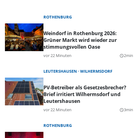
ROTHENBURG
Weindorf in Rothenburg 2026:
Grüner Markt wird wieder zur
stimmungsvollen Oase
vor 22 Minuten
2min
query_builder
LEUTERSHAUSEN
WILHERMSDORF
PV-Betreiber als Gesetzesbrecher?
Brief irritiert Wilhermsdorf und
Leutershausen
vor 22 Minuten
3min
query_builder
ROTHENBURG