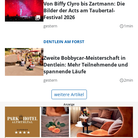
Von Biffy Clyro bis Zartmann: Die
Bilder der Acts am Taubertal-
Festival 2026
gestern
1min
query_builder
DENTLEIN AM FORST
Zweite Bobbycar-Meisterschaft in
Dentlein: Mehr Teilnehmende und
spannende Läufe
gestern
2min
query_builder
weitere Artikel