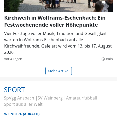
Kirchweih in Wolframs-Eschenbach: Ein
Festwochenende voller Höhepunkte
Vier Festtage voller Musik, Tradition und Geselligkeit
warten in Wolframs-Eschenbach auf alle
Kirchweihfreunde. Gefeiert wird vom 13. bis 17. August
2026.
vor 4 Tagen
3min
query_builder
Mehr Artikel
SPORT
SpVgg Ansbach
SV Weinberg
Amateurfußball
Sport aus aller Welt
WEINBERG (AURACH)