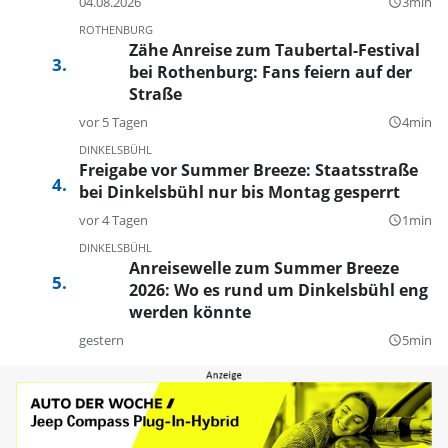
04.08.2026
3min
query_builder
ROTHENBURG
Zähe Anreise zum Taubertal-Festival
bei Rothenburg: Fans feiern auf der
Straße
vor 5 Tagen
4min
query_builder
DINKELSBÜHL
Freigabe vor Summer Breeze: Staatsstraße
bei Dinkelsbühl nur bis Montag gesperrt
vor 4 Tagen
1min
query_builder
DINKELSBÜHL
Anreisewelle zum Summer Breeze
2026: Wo es rund um Dinkelsbühl eng
werden könnte
gestern
5min
query_builder