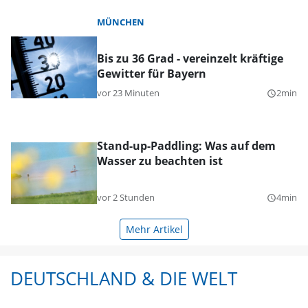
MÜNCHEN
Bis zu 36 Grad - vereinzelt kräftige
Gewitter für Bayern
vor 23 Minuten
2min
query_builder
Stand-up-Paddling: Was auf dem
Wasser zu beachten ist
vor 2 Stunden
4min
query_builder
Mehr Artikel
DEUTSCHLAND & DIE WELT