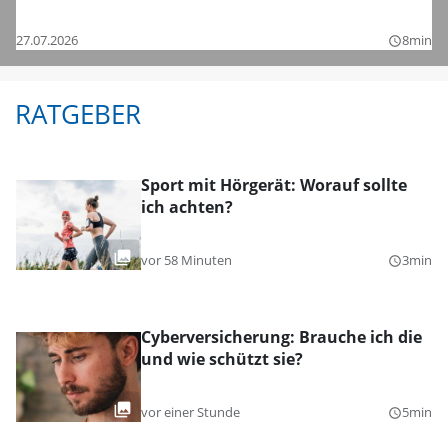
Bezirksligen – das sind die Bilder
27.07.2026
8min
query_builder
RATGEBER
Sport mit Hörgerät: Worauf sollte
ich achten?
vor 58 Minuten
3min
query_builder
Cyberversicherung: Brauche ich die
und wie schützt sie?
vor einer Stunde
5min
query_builder