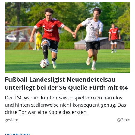
Fußball-Landesligist Neuendettelsau
unterliegt bei der SG Quelle Fürth mit 0:4
Der TSC war im fünften Saisonspiel vorn zu harmlos
und hinten stellenweise nicht konsequent genug. Das
dritte Tor war eine Kopie des ersten.
gestern
3min
query_builder