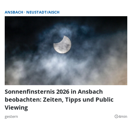
ANSBACH
NEUSTADT/AISCH
Sonnenfinsternis 2026 in Ansbach
beobachten: Zeiten, Tipps und Public
Viewing
gestern
4min
query_builder