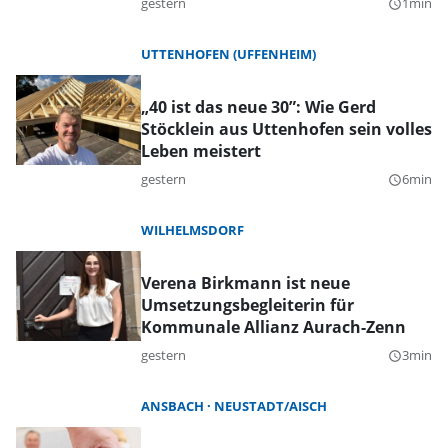
gestern
1min
query_builder
UTTENHOFEN (UFFENHEIM)
„40 ist das neue 30”: Wie Gerd
Stöcklein aus Uttenhofen sein volles
Leben meistert
gestern
6min
query_builder
WILHELMSDORF
Verena Birkmann ist neue
Umsetzungsbegleiterin für
Kommunale Allianz Aurach-Zenn
gestern
3min
query_builder
ANSBACH
NEUSTADT/AISCH