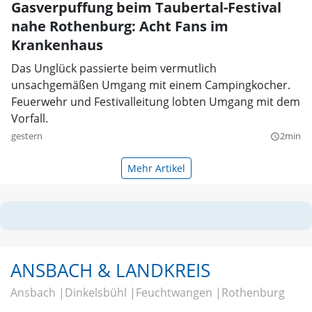
Gasverpuffung beim Taubertal-Festival
nahe Rothenburg: Acht Fans im
Krankenhaus
Das Unglück passierte beim vermutlich
unsachgemäßen Umgang mit einem Campingkocher.
Feuerwehr und Festivalleitung lobten Umgang mit dem
Vorfall.
gestern
2min
query_builder
Mehr Artikel
ANSBACH & LANDKREIS
Ansbach
Dinkelsbühl
Feuchtwangen
Rothenburg