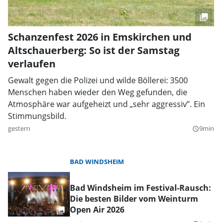
Schanzenfest 2026 in Emskirchen und
Altschauerberg: So ist der Samstag
verlaufen
Gewalt gegen die Polizei und wilde Böllerei: 3500
Menschen haben wieder den Weg gefunden, die
Atmosphäre war aufgeheizt und „sehr aggressiv”. Ein
Stimmungsbild.
gestern
9min
query_builder
BAD WINDSHEIM
Bad Windsheim im Festival-Rausch:
Die besten Bilder vom Weinturm
Open Air 2026