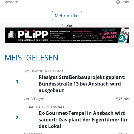
gestern
2min
query_builder
Mehr Artikel
MEISTGELESEN
BRODSWINDEN (ANSBACH)
Riesiges Straßenbauprojekt geplant:
Bundesstraße 13 bei Ansbach wird
ausgebaut
vor 3 Tagen
5min
query_builder
SCHALKHAUSEN (ANSBACH)
Ex-Gourmet-Tempel in Ansbach wird
saniert: Das plant der Eigentümer für
das Lokal