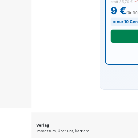
statt
35,70 €
–
9 €
für 9
= nur 10 Cen
Verlag
Impressum
Über uns
Karriere