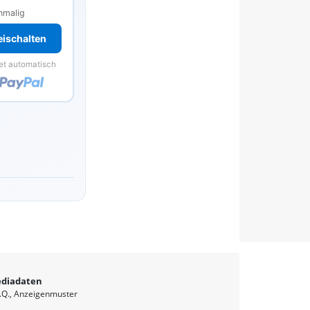
nmalig
reischalten
et automatisch
diadaten
.Q.
Anzeigenmuster