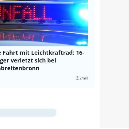
e Fahrt mit Leichtkraftrad: 16-
ger verletzt sich bei
nbreitenbronn
2min
query_builder