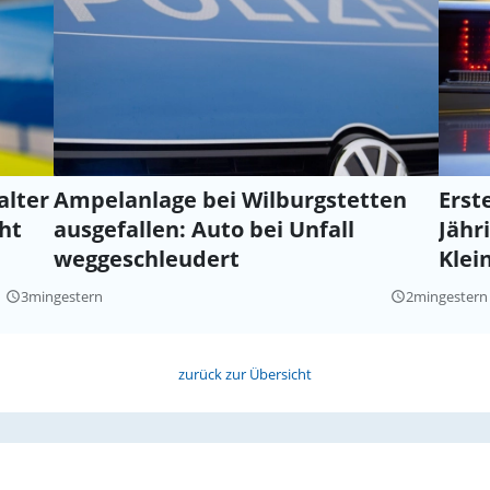
alter
Ampelanlage bei Wilburgstetten
Erst
ht
ausgefallen: Auto bei Unfall
Jähri
weggeschleudert
Klei
3min
gestern
2min
gestern
query_builder
query_builder
zurück zur Übersicht