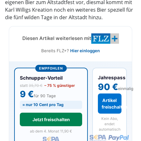
eigenen Bier zum Altstadtfest vor, diesmal kommt mit
Karl Willigs Kreation noch ein weiteres Bier speziell für
die fünf wilden Tage in der Altstadt hinzu.
Diesen Artikel weiterlesen mit
Bereits FLZ+?
Hier einloggen
EMPFOHLEN
Jahrespass
Schnupper-Vorteil
90 €
statt
35,70 €
– 75 % günstiger
einmalig
9 €
für 90 Tage
Artikel
= nur 10 Cent pro Tag
freischalten
Kein Abo,
Jetzt freischalten
endet
automatisch
ab dem 4. Monat 11,90 €