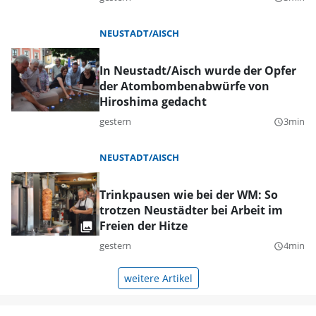
NEUSTADT/AISCH
In Neustadt/Aisch wurde der Opfer
der Atombombenabwürfe von
Hiroshima gedacht
gestern
3min
query_builder
NEUSTADT/AISCH
Trinkpausen wie bei der WM: So
trotzen Neustädter bei Arbeit im
Freien der Hitze
gestern
4min
query_builder
weitere Artikel