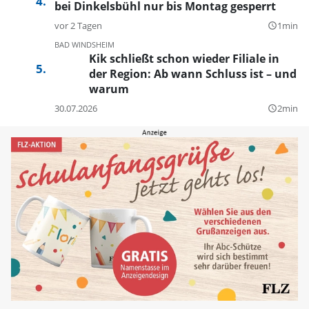
bei Dinkelsbühl nur bis Montag gesperrt
vor 2 Tagen
1min
query_builder
BAD WINDSHEIM
Kik schließt schon wieder Filiale in
der Region: Ab wann Schluss ist – und
warum
30.07.2026
2min
query_builder