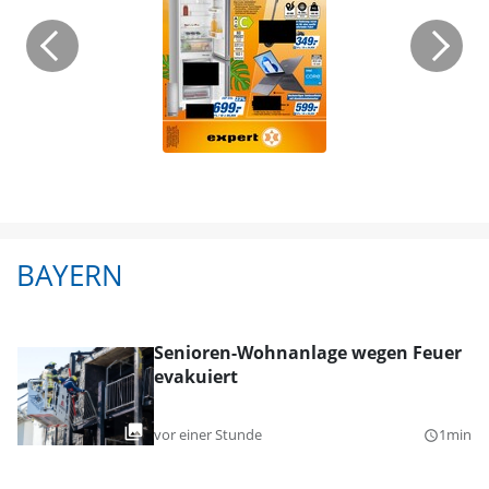
BAYERN
Senioren-Wohnanlage wegen Feuer
evakuiert
vor einer Stunde
1min
query_builder