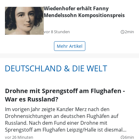
Wiedenhofer erhält Fanny
Mendelssohn Kompositionspreis
vor 8 Stunden
2min
query_builder
Mehr Artikel
DEUTSCHLAND & DIE WELT
Drohne mit Sprengstoff am Flughafen -
War es Russland?
Im vorigen Jahr zeigte Kanzler Merz nach den
Drohnensichtungen an deutschen Flughäfen auf
Russland. Nach dem Fund einer Drohne mit
Sprengstoff am Flughafen Leipzig/Halle ist diesmal
einiges anders.
vor 26 Minuten
6min
query_builder