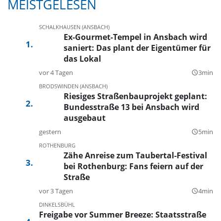
MEISTGELESEN
SCHALKHAUSEN (ANSBACH)
Ex-Gourmet-Tempel in Ansbach wird
saniert: Das plant der Eigentümer für
das Lokal
vor 4 Tagen
3min
query_builder
BRODSWINDEN (ANSBACH)
Riesiges Straßenbauprojekt geplant:
Bundesstraße 13 bei Ansbach wird
ausgebaut
gestern
5min
query_builder
ROTHENBURG
Zähe Anreise zum Taubertal-Festival
bei Rothenburg: Fans feiern auf der
Straße
vor 3 Tagen
4min
query_builder
DINKELSBÜHL
Freigabe vor Summer Breeze: Staatsstraße