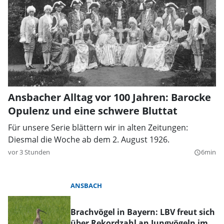
Ansbacher Alltag vor 100 Jahren: Barocke
Opulenz und eine schwere Bluttat
Für unsere Serie blättern wir in alten Zeitungen:
Diesmal die Woche ab dem 2. August 1926.
vor 3 Stunden
6min
query_builder
ANSBACH
Brachvögel in Bayern: LBV freut sich
über Rekordzahl an Jungvögeln im