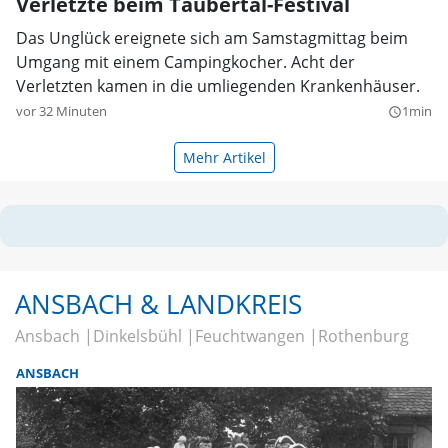
Verletzte beim Taubertal-Festival
Das Unglück ereignete sich am Samstagmittag beim
Umgang mit einem Campingkocher. Acht der
Verletzten kamen in die umliegenden Krankenhäuser.
vor 32 Minuten
1min
query_builder
Mehr Artikel
ANSBACH & LANDKREIS
Ansbach
Dinkelsbühl
Feuchtwangen
Rothenburg
ANSBACH