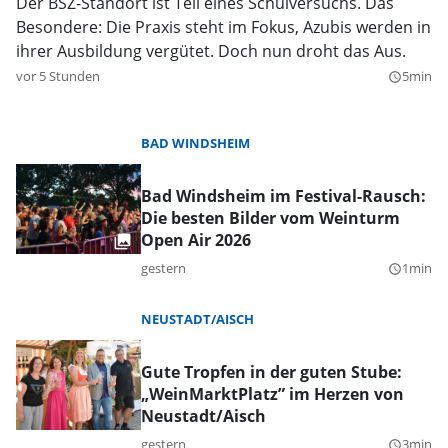
Der BSZ-Standort ist Teil eines Schulversuchs. Das
Besondere: Die Praxis steht im Fokus, Azubis werden in
ihrer Ausbildung vergütet. Doch nun droht das Aus.
vor 5 Stunden
5min
query_builder
BAD WINDSHEIM
Bad Windsheim im Festival-Rausch:
Die besten Bilder vom Weinturm
Open Air 2026
gestern
1min
query_builder
NEUSTADT/AISCH
Gute Tropfen in der guten Stube:
„WeinMarktPlatz” im Herzen von
Neustadt/Aisch
gestern
3min
query_builder