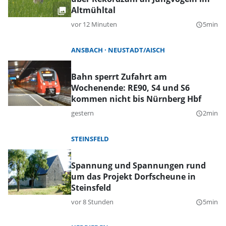
Altmühltal
vor 12 Minuten
5min
query_builder
ANSBACH
NEUSTADT/AISCH
Bahn sperrt Zufahrt am
Wochenende: RE90, S4 und S6
kommen nicht bis Nürnberg Hbf
gestern
2min
query_builder
STEINSFELD
Spannung und Spannungen rund
um das Projekt Dorfscheune in
Steinsfeld
vor 8 Stunden
5min
query_builder