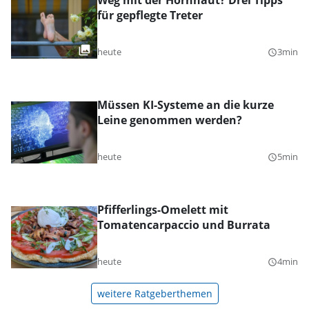
Weg mit der Hornhaut? Drei Tipps
für gepflegte Treter
heute
3min
query_builder
Müssen KI-Systeme an die kurze
Leine genommen werden?
heute
5min
query_builder
Pfifferlings-Omelett mit
Tomatencarpaccio und Burrata
heute
4min
query_builder
weitere Ratgeberthemen