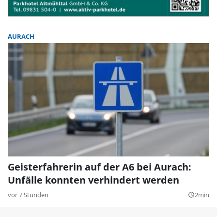
AURACH
Geisterfahrerin auf der A6 bei Aurach:
Unfälle konnten verhindert werden
vor 7 Stunden
2min
query_builder