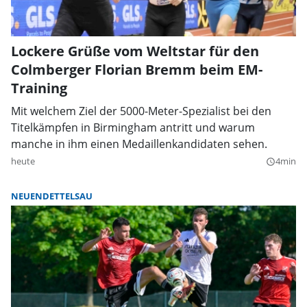
Lockere Grüße vom Weltstar für den
Colmberger Florian Bremm beim EM-
Training
Mit welchem Ziel der 5000-Meter-Spezialist bei den
Titelkämpfen in Birmingham antritt und warum
manche in ihm einen Medaillenkandidaten sehen.
heute
4min
query_builder
NEUENDETTELSAU