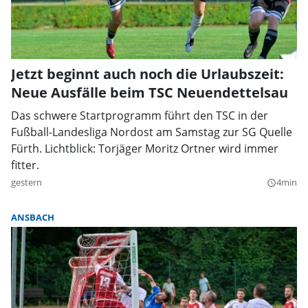
Jetzt beginnt auch noch die Urlaubszeit:
Neue Ausfälle beim TSC Neuendettelsau
Das schwere Startprogramm führt den TSC in der
Fußball-Landesliga Nordost am Samstag zur SG Quelle
Fürth. Lichtblick: Torjäger Moritz Ortner wird immer
fitter.
gestern
4min
query_builder
ANSBACH