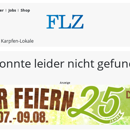
er
Jobs
Shop
FLZ – Nachr
 Karpfen-Lokale
konnte leider nicht gef