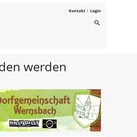
Kontakt
Login
search
ichten aus Westmittelfr
unden werden