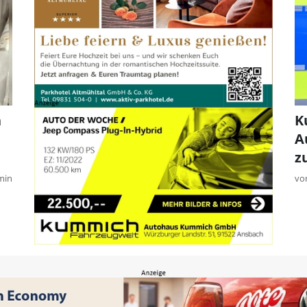
n
K
A
z
min
vo