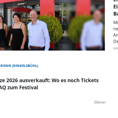
E
B
Mi
ne
An
De
vo
BRONN (DINKELSBÜHL)
e 2026 ausverkauft: Wo es noch Tickets
FAQ zum Festival
6min
query_builder