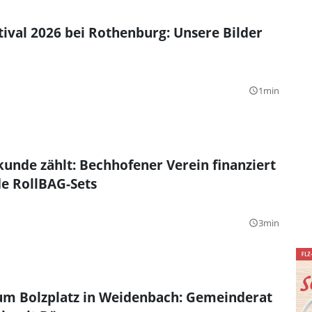
tival 2026 bei Rothenburg: Unsere Bilder
1min
query_builder
unde zählt: Bechhofener Verein finanziert
e RollBAG-Sets
3min
query_builder
um Bolzplatz in Weidenbach: Gemeinderat