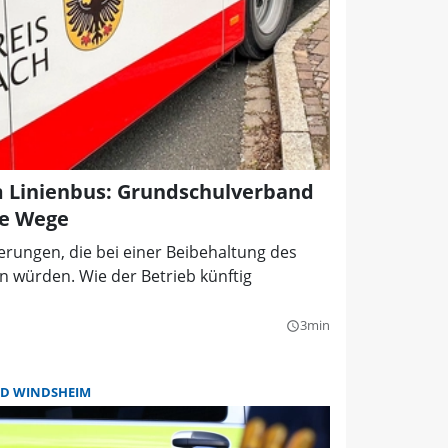
m Linienbus: Grundschulverband
ne Wege
erungen, die bei einer Beibehaltung des
n würden. Wie der Betrieb künftig
3min
query_builder
D WINDSHEIM