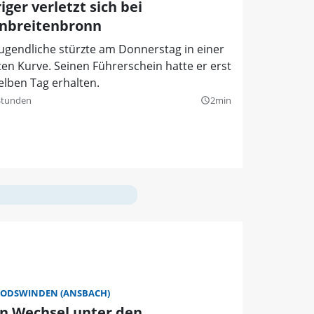
iger verletzt sich bei
inbreitenbronn
ugendliche stürzte am Donnerstag in einer
ten Kurve. Seinen Führerschein hatte er erst
elben Tag erhalten.
Stunden
2min
query_builder
ODSWINDEN (ANSBACH)
in Wechsel unter den