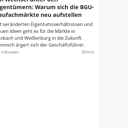
igentümern: Warum sich die BGU-
aufachmärkte neu aufstellen
t veränderten Eigentumsverhältnissen und
uen Ideen geht es für die Märkte in
sbach und Weißenburg in die Zukunft.
nnoch ärgert sich der Geschäftsführer.
r 4 Stunden
5min
query_builder