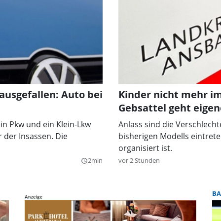
ausgefallen: Auto bei
Kinder nicht mehr i
Gebsattel geht eige
n Pkw und ein Klein-Lkw
Anlass sind die Verschlecht
 der Insassen. Die
bisherigen Modells eintrete
organisiert ist.
2min
vor 2 Stunden
query_builder
BA