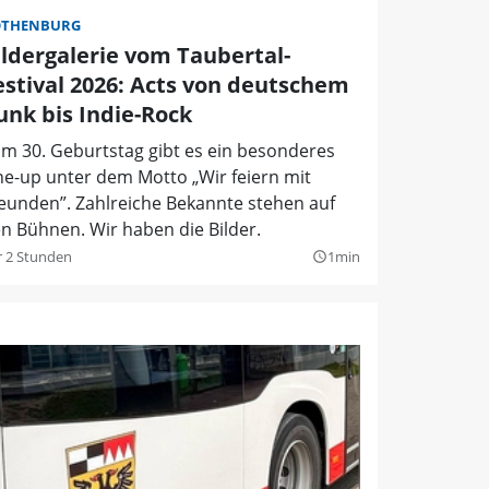
OTHENBURG
ildergalerie vom Taubertal-
estival 2026: Acts von deutschem
unk bis Indie-Rock
m 30. Geburtstag gibt es ein besonderes
ne-up unter dem Motto „Wir feiern mit
eunden”. Zahlreiche Bekannte stehen auf
n Bühnen. Wir haben die Bilder.
r 2 Stunden
1min
query_builder