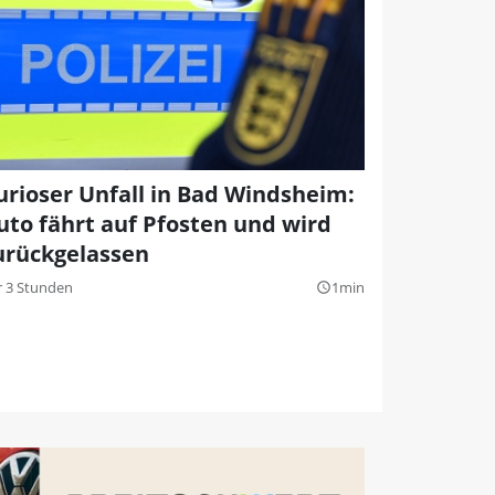
urioser Unfall in Bad Windsheim:
uto fährt auf Pfosten und wird
urückgelassen
r 3 Stunden
1min
query_builder