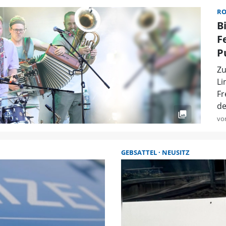
R
B
F
P
Zu
Li
Fr
de
vo
GEBSATTEL
NEUSITZ