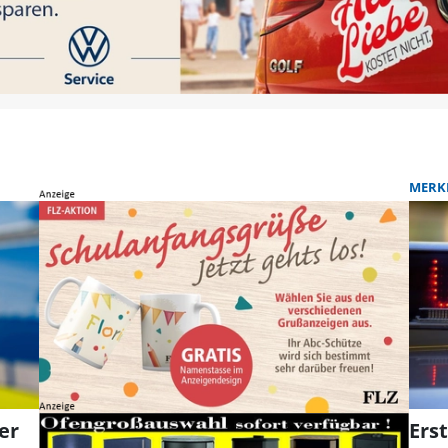
MERK
er
Erst