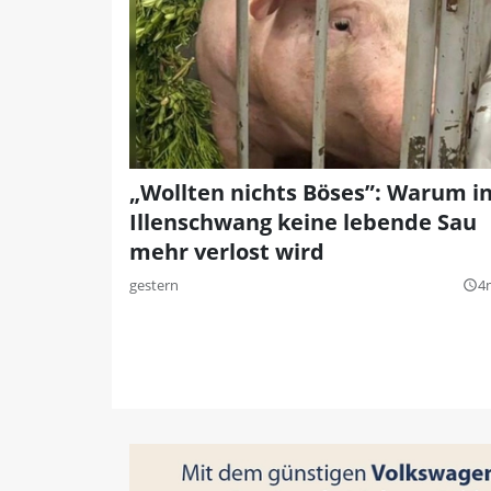
„Wollten nichts Böses”: Warum i
Illenschwang keine lebende Sau
mehr verlost wird
gestern
4
query_builder