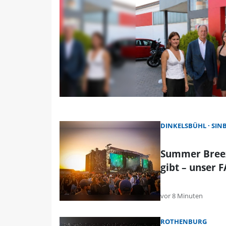
DINKELSBÜHL
SIN
Summer Breez
gibt – unser 
vor 8 Minuten
ROTHENBURG