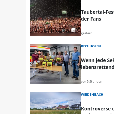
Taubertal-Fes
der Fans
gestern
BECHHOFEN
Wenn jede Sek
lebensrettend
vor 5 Stunden
WEIDENBACH
Kontroverse 