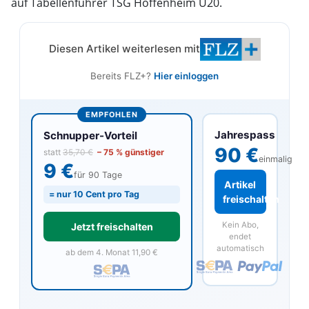
auf Tabellenführer TSG Hoffenheim U20.
Diesen Artikel weiterlesen mit
Bereits FLZ+?
Hier einloggen
EMPFOHLEN
Jahrespass
Schnupper-Vorteil
90 €
statt
35,70 €
– 75 % günstiger
einmalig
9 €
für 90 Tage
Artikel
= nur 10 Cent pro Tag
freischalten
Kein Abo,
Jetzt freischalten
endet
automatisch
ab dem 4. Monat 11,90 €