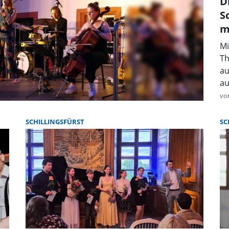
D
S
m
Mi
Th
au
au
vo
SCHILLINGSFÜRST
SC