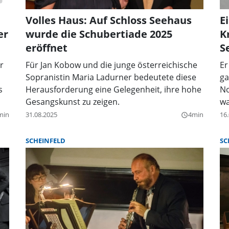
Volles Haus: Auf Schloss Seehaus
E
er
wurde die Schubertiade 2025
K
eröffnet
S
r
Für Jan Kobow und die junge österreichische
Er
Sopranistin Maria Ladurner bedeutete diese
ga
s
Herausforderung eine Gelegenheit, ihre hohe
No
Gesangskunst zu zeigen.
wa
min
31.08.2025
4min
16
query_builder
SCHEINFELD
SC