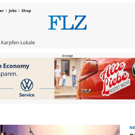
er
Jobs
Shop
Schlosskonz
 Karpfen-Lokale
NE