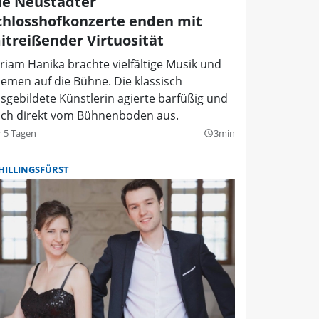
ie Neustädter
chlosshofkonzerte enden mit
itreißender Virtuosität
riam Hanika brachte vielfältige Musik und
emen auf die Bühne. Die klassisch
sgebildete Künstlerin agierte barfüßig und
ch direkt vom Bühnenboden aus.
r 5 Tagen
3min
query_builder
HILLINGSFÜRST