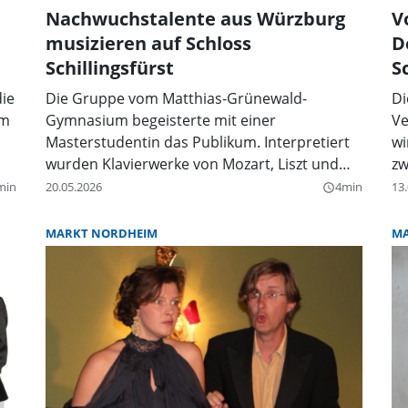
Nachwuchstalente aus Würzburg
V
musizieren auf Schloss
D
Schillingsfürst
S
die
Die Gruppe vom Matthias-Grünewald-
Di
em
Gymnasium begeisterte mit einer
Ve
Masterstudentin das Publikum. Interpretiert
wi
wurden Klavierwerke von Mozart, Liszt und
zw
Brahms.
min
20.05.2026
4min
13
query_builder
MARKT NORDHEIM
MA