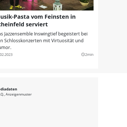
usik-Pasta vom Feinsten in
cheinfeld serviert
s Jazzensemble Inswingtief begeistert bei
n Schlosskonzerten mit Virtuosität und
umor.
.02.2023
2min
query_builder
diadaten
.Q.
Anzeigenmuster