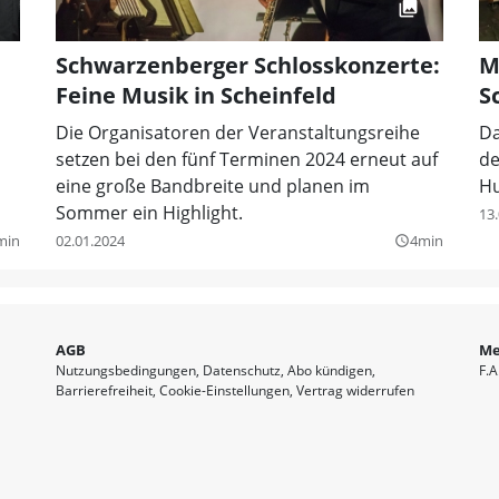
Schwarzenberger Schlosskonzerte:
M
Feine Musik in Scheinfeld
S
Die Organisatoren der Veranstaltungsreihe
Da
setzen bei den fünf Terminen 2024 erneut auf
de
eine große Bandbreite und planen im
H
Sommer ein Highlight.
13
min
02.01.2024
4min
query_builder
AGB
Me
Nutzungsbedingungen
Datenschutz
Abo kündigen
F.A
Barrierefreiheit
Cookie-Einstellungen
Vertrag widerrufen