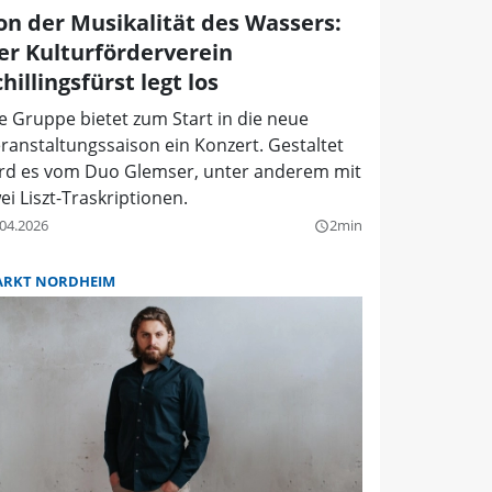
on der Musikalität des Wassers:
er Kulturförderverein
chillingsfürst legt los
e Gruppe bietet zum Start in die neue
ranstaltungssaison ein Konzert. Gestaltet
rd es vom Duo Glemser, unter anderem mit
ei Liszt-Traskriptionen.
.04.2026
2min
query_builder
RKT NORDHEIM