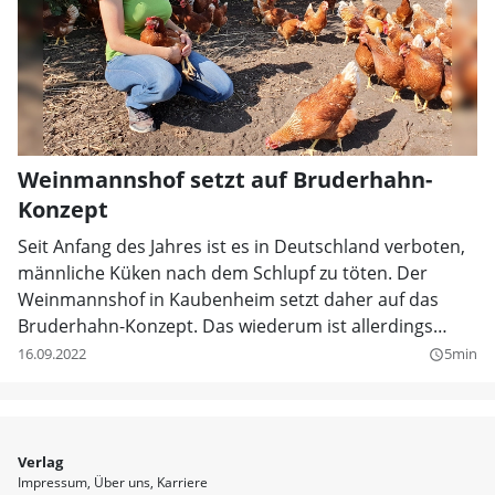
Weinmannshof setzt auf Bruderhahn-
Konzept
Seit Anfang des Jahres ist es in Deutschland verboten,
männliche Küken nach dem Schlupf zu töten. Der
Weinmannshof in Kaubenheim setzt daher auf das
Bruderhahn-Konzept. Das wiederum ist allerdings
deutlich teurer für den Erzeuger.
16.09.2022
5min
query_builder
Verlag
Impressum
Über uns
Karriere