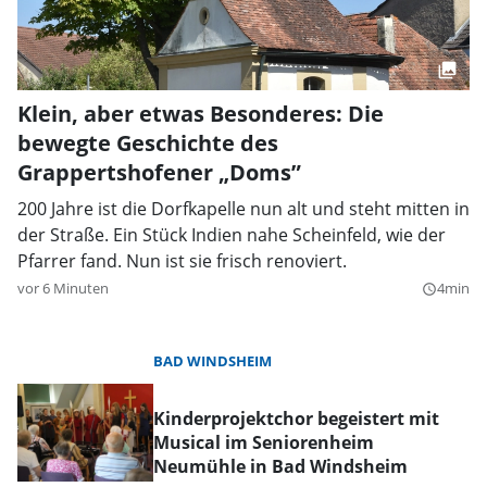
Klein, aber etwas Besonderes: Die
bewegte Geschichte des
Grappertshofener „Doms”
200 Jahre ist die Dorfkapelle nun alt und steht mitten in
der Straße. Ein Stück Indien nahe Scheinfeld, wie der
Pfarrer fand. Nun ist sie frisch renoviert.
vor 6 Minuten
4min
query_builder
BAD WINDSHEIM
Kinderprojektchor begeistert mit
Musical im Seniorenheim
Neumühle in Bad Windsheim