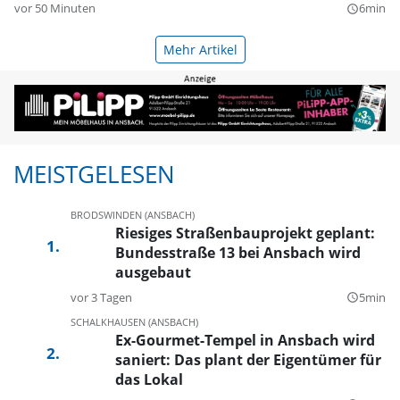
vor 50 Minuten
6min
query_builder
Mehr Artikel
MEISTGELESEN
BRODSWINDEN (ANSBACH)
Riesiges Straßenbauprojekt geplant:
Bundesstraße 13 bei Ansbach wird
ausgebaut
vor 3 Tagen
5min
query_builder
SCHALKHAUSEN (ANSBACH)
Ex-Gourmet-Tempel in Ansbach wird
saniert: Das plant der Eigentümer für
das Lokal