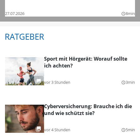
Bezirksligen – das sind die Bilder
27.07.2026
8min
query_builder
RATGEBER
Sport mit Hörgerät: Worauf sollte
ich achten?
vor 3 Stunden
3min
query_builder
Cyberversicherung: Brauche ich die
und wie schützt sie?
vor 4 Stunden
5min
query_builder