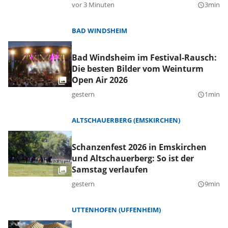
vor 3 Minuten
3min
query_builder
BAD WINDSHEIM
Bad Windsheim im Festival-Rausch:
Die besten Bilder vom Weinturm
Open Air 2026
gestern
1min
query_builder
ALTSCHAUERBERG (EMSKIRCHEN)
Schanzenfest 2026 in Emskirchen
und Altschauerberg: So ist der
Samstag verlaufen
gestern
9min
query_builder
UTTENHOFEN (UFFENHEIM)