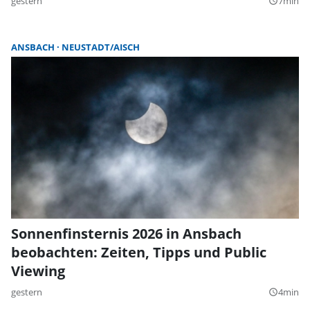
gestern
7min
query_builder
ANSBACH
NEUSTADT/AISCH
Sonnenfinsternis 2026 in Ansbach
beobachten: Zeiten, Tipps und Public
Viewing
gestern
4min
query_builder