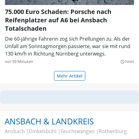
75.000 Euro Schaden: Porsche nach
Reifenplatzer auf A6 bei Ansbach
Totalschaden
Die 60-jährige Fahrerin zog sich Prellungen zu. Als der
Unfall am Sonntagmorgen passierte, war sie mit rund
130 km/h in Richtung Nürnberg unterwegs.
vor 59 Minuten
1min
query_builder
Mehr Artikel
ANSBACH & LANDKREIS
Ansbach
Dinkelsbühl
Feuchtwangen
Rothenburg