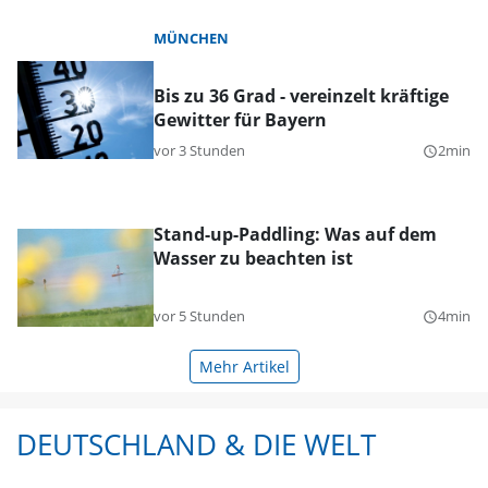
MÜNCHEN
Bis zu 36 Grad - vereinzelt kräftige
Gewitter für Bayern
vor 3 Stunden
2min
query_builder
Stand-up-Paddling: Was auf dem
Wasser zu beachten ist
vor 5 Stunden
4min
query_builder
Mehr Artikel
DEUTSCHLAND & DIE WELT