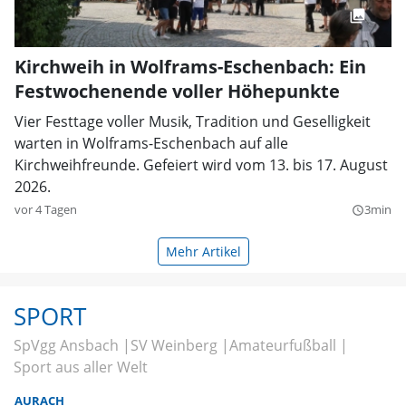
Kirchweih in Wolframs-Eschenbach: Ein
Festwochenende voller Höhepunkte
Vier Festtage voller Musik, Tradition und Geselligkeit
warten in Wolframs-Eschenbach auf alle
Kirchweihfreunde. Gefeiert wird vom 13. bis 17. August
2026.
vor 4 Tagen
3min
query_builder
Mehr Artikel
SPORT
SpVgg Ansbach
SV Weinberg
Amateurfußball
Sport aus aller Welt
AURACH