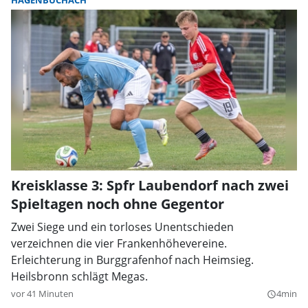
HAGENBÜCHACH
Kreisklasse 3: Spfr Laubendorf nach zwei
Spieltagen noch ohne Gegentor
Zwei Siege und ein torloses Unentschieden
verzeichnen die vier Frankenhöhevereine.
Erleichterung in Burggrafenhof nach Heimsieg.
Heilsbronn schlägt Megas.
vor 41 Minuten
4min
query_builder