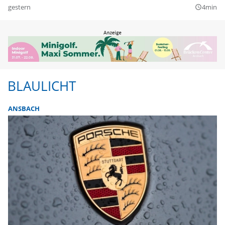
gestern
4min
query_builder
BLAULICHT
ANSBACH