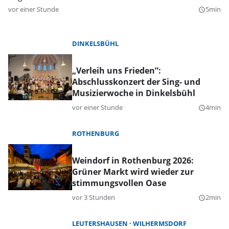
vor einer Stunde
5min
query_builder
DINKELSBÜHL
„Verleih uns Frieden”:
Abschlusskonzert der Sing- und
Musizierwoche in Dinkelsbühl
vor einer Stunde
4min
query_builder
ROTHENBURG
Weindorf in Rothenburg 2026:
Grüner Markt wird wieder zur
stimmungsvollen Oase
vor 3 Stunden
2min
query_builder
LEUTERSHAUSEN
WILHERMSDORF