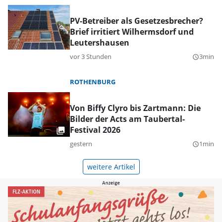
PV-Betreiber als Gesetzesbrecher?
Brief irritiert Wilhermsdorf und
Leutershausen
vor 3 Stunden
3min
query_builder
ROTHENBURG
Von Biffy Clyro bis Zartmann: Die
Bilder der Acts am Taubertal-
Festival 2026
gestern
1min
query_builder
weitere Artikel