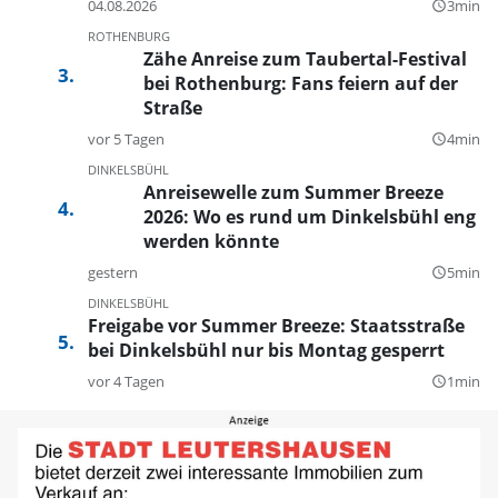
04.08.2026
3min
query_builder
ROTHENBURG
Zähe Anreise zum Taubertal-Festival
bei Rothenburg: Fans feiern auf der
Straße
vor 5 Tagen
4min
query_builder
DINKELSBÜHL
Anreisewelle zum Summer Breeze
2026: Wo es rund um Dinkelsbühl eng
werden könnte
gestern
5min
query_builder
DINKELSBÜHL
Freigabe vor Summer Breeze: Staatsstraße
bei Dinkelsbühl nur bis Montag gesperrt
vor 4 Tagen
1min
query_builder