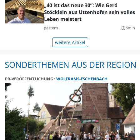
„40 ist das neue 30”: Wie Gerd
Stöcklein aus Uttenhofen sein volles
Leben meistert
gestern
6min
query_builder
weitere Artikel
SONDERTHEMEN AUS DER REGION
PR-VERÖFFENTLICHUNG
WOLFRAMS-ESCHENBACH