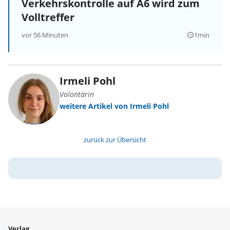
Verkehrskontrolle auf A6 wird zum
Volltreffer
vor 56 Minuten
1min
query_builder
Irmeli Pohl
Volontärin
weitere Artikel von Irmeli Pohl
zurück zur Übersicht
Verlag