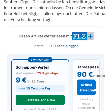
Seuffert-Orgel. Die katholische Kirchenstiftung will das
Instrument nun sanieren lassen. Ob die Gemeinde sich
finanziell beteiligt, ist allerdings noch offen. Der Rat hat
die Entscheidung vertagt.
Diesen Artikel weiterlesen mit
Bereits FLZ+?
Hier einloggen
EMPFOHLEN
Jahrespass
Schnupper-Vorteil
90 €
statt
35,70 €
– 75 % günstiger
einmalig
9 €
für 90 Tage
Artikel
= nur 10 Cent pro Tag
freischalten
Kein Abo,
Jetzt freischalten
endet
automatisch
ab dem 4. Monat 11,90 €