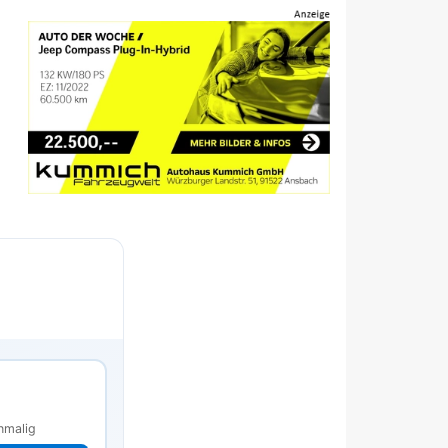
s
nmalig