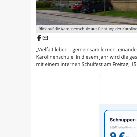
Blick auf die Karolinenschule aus Richtung der Karolin
email
„Vielfalt leben – gemeinsam lernen, einand
Karolinenschule. In diesem Jahr wird die ges
mit einem internen Schulfest am Freitag, 15.
Schnupper-V
statt
35,70 €
–
9 €