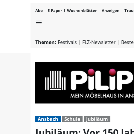
Abo
E-Paper
Wochenblätter
Anzeigen
Trau
menu
Themen:
Festivals
FLZ-Newsletter
Beste
Ansbach
Schule
Jubiläum
Jubiläum: Vor 150 J