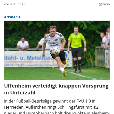
vor 4 Stunden
3min
query_builder
ANSBACH
Uffenheim verteidigt knappen Vorsprung
in Unterzahl
In der Fußball-Bezirksliga gewinnt der FVU 1:0 in
Herrieden, Aufkirchen ringt Schillingsfürst mit 4:2
nieder und Burgoberbach holt drei Punkte in Alesheim.