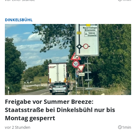
DINKELSBÜHL
Freigabe vor Summer Breeze:
Staatsstraße bei Dinkelsbühl nur bis
Montag gesperrt
vor 2 Stunden
1min
query_builder