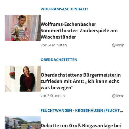
WOLFRAMS-ESCHENBACH
Wolframs-Eschenbacher
Sommertheater: Zauberspiele am
Wäscheständer
vor 34 Minuten
4min
query_builder
OBERDACHSTETTEN
Oberdachstettens Bürgermeisterin
zufrieden mit Amt: „Ich kann echt
was bewegen”
vor 3 Stunden
6min
query_builder
FEUCHTWANGEN
KROBSHAUSEN (FEUCHTWANGEN)
Debatte um Groß-Biogasanlage bei