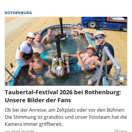
ROTHENBURG
Taubertal-Festival 2026 bei Rothenburg:
Unsere Bilder der Fans
Ob bei der Anreise, am Zeltplatz oder vor den Bühnen:
Die Stimmung ist grandios und unser Fototeam hat die
Kamera immer griffbereit.
vor einer Stunde
1min
query_builder