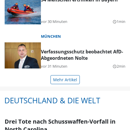
vor 30 Minuten
1min
query_builder
MÜNCHEN
Verfassungsschutz beobachtet AfD-
Abgeordneten Nolte
vor 31 Minuten
2min
query_builder
Mehr Artikel
DEUTSCHLAND & DIE WELT
Drei Tote nach Schusswaffen-Vorfall in
North Carolina