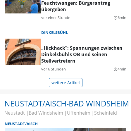
Feuchtwangen: Bürgerantrag
übergeben
vor einer Stunde
6min
query_builder
DINKELSBÜHL
„Hickhack”: Spannungen zwischen
Dinkelsbühls OB und seinen
Stellvertretern
vor 6 Stunden
4min
query_builder
weitere Artikel
NEUSTADT/AISCH-BAD WINDSHEIM
Neustadt
Bad Windsheim
Uffenheim
Scheinfeld
NEUSTADT/AISCH