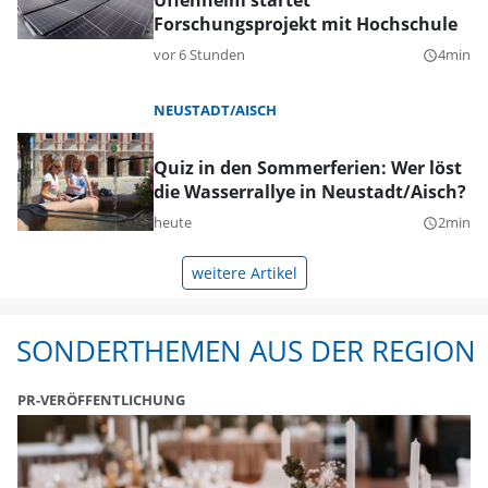
Uffenheim startet
Forschungsprojekt mit Hochschule
vor 6 Stunden
4min
query_builder
NEUSTADT/AISCH
Quiz in den Sommerferien: Wer löst
die Wasserrallye in Neustadt/Aisch?
heute
2min
query_builder
weitere Artikel
SONDERTHEMEN AUS DER REGION
PR-VERÖFFENTLICHUNG