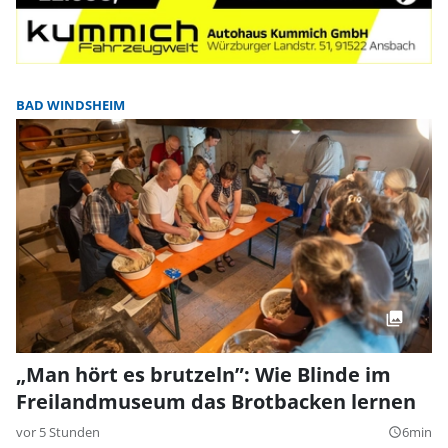
BAD WINDSHEIM
„Man hört es brutzeln”: Wie Blinde im
Freilandmuseum das Brotbacken lernen
vor 5 Stunden
6min
query_builder