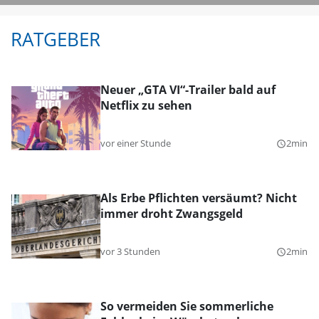
RATGEBER
Neuer „GTA VI“-Trailer bald auf
Netflix zu sehen
vor einer Stunde
2min
query_builder
Als Erbe Pflichten versäumt? Nicht
immer droht Zwangsgeld
vor 3 Stunden
2min
query_builder
So vermeiden Sie sommerliche