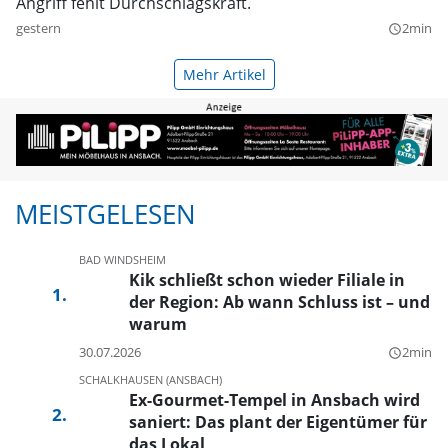
Angriff fehlt Durchschlagskraft.
gestern
2min
query_builder
Mehr Artikel
MEISTGELESEN
BAD WINDSHEIM
Kik schließt schon wieder Filiale in
der Region: Ab wann Schluss ist – und
warum
30.07.2026
2min
query_builder
SCHALKHAUSEN (ANSBACH)
Ex-Gourmet-Tempel in Ansbach wird
saniert: Das plant der Eigentümer für
das Lokal