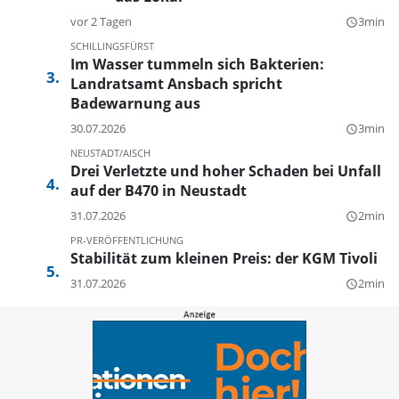
vor 2 Tagen
3min
query_builder
SCHILLINGSFÜRST
Im Wasser tummeln sich Bakterien:
Landratsamt Ansbach spricht
Badewarnung aus
30.07.2026
3min
query_builder
NEUSTADT/AISCH
Drei Verletzte und hoher Schaden bei Unfall
auf der B470 in Neustadt
31.07.2026
2min
query_builder
PR-VERÖFFENTLICHUNG
Stabilität zum kleinen Preis: der KGM Tivoli
31.07.2026
2min
query_builder