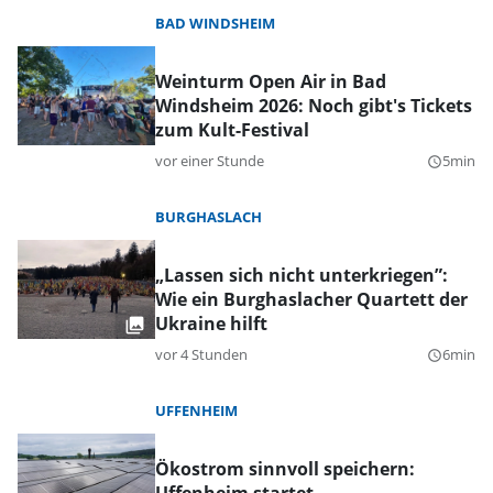
BAD WINDSHEIM
Weinturm Open Air in Bad
Windsheim 2026: Noch gibt's Tickets
zum Kult-Festival
vor einer Stunde
5min
query_builder
BURGHASLACH
„Lassen sich nicht unterkriegen”:
Wie ein Burghaslacher Quartett der
Ukraine hilft
vor 4 Stunden
6min
query_builder
UFFENHEIM
Ökostrom sinnvoll speichern: