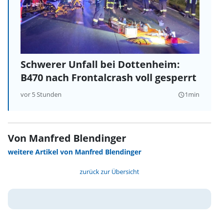
Schwerer Unfall bei Dottenheim:
B470 nach Frontalcrash voll gesperrt
vor 5 Stunden
1min
query_builder
Von Manfred Blendinger
weitere Artikel von Manfred Blendinger
zurück zur Übersicht